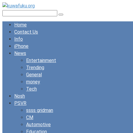
Skip
to
Search:
content
Home
Contact Us
Info
iPhone
News
Entertainment
Trending
General
money
Tech
Nosh
PSVR
ssss gridman
CM
Automotive
Education