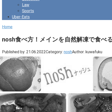
Law
Sports
Uber-Eats
Home
nosh食べ方！メインを自然解凍で食
Published by:
21.06.2022
Category:
nosh
Author:
kuwafuku