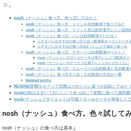
nosh（ナッシュ）食べ方。色々試してみた！
nosh（ナッシュ）食べ方・メインを自然解凍で食べてみた
nosh（ナッシュ）食べ方・リゾット系は絶対電子レンジ加熱
nosh（ナッシュ）食べ方・パンは自然解凍でいける！
ふすまパンおすすめの食べ方１位！解凍後オーブントース
ふすまパンおすすめの食べ方2位！レンジで温めて食べる
nosh（ナッシュ）食べ方・デザートは自然解凍がベスト！
nosh（ナッシュ）のロールケーキは電子レンジで解凍ダメ
nosh（ナッシュ）のドーナツは電子レンジもいけなくない
nosh（ナッシュ）食べ方・スムージーは自然解凍と流水解凍
nosh（ナッシュ）食べ方まとめ！公式推奨の方法が一番
Related posts:
NOSH糖質90％オフって実際はどのくらい違うか比較してみた
noshの味はまずい？おいしい？水っぽい？実際に食べて感想
nosh-ナッシュでダイエットは可能？ロールケーキが美味しく
nosh（ナッシュ）食べ方。色々試して
nosh（ナッシュ）の食べ方は基本↓