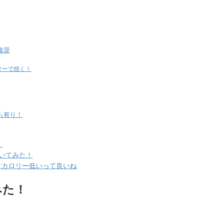
推奨
ターで焼く！
も有り！
！
書いてみた！
てカロリー低いって良いね
みた！