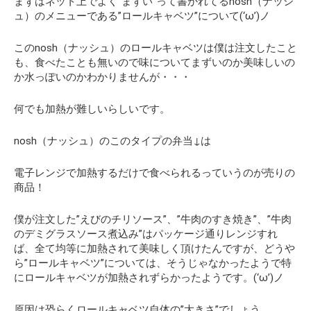
まずはネット上でよく”まずい”って書かれてるnosh（ナッシ
ュ）のメニューである”ロールキャベツ”について(‘ω’)ノ
このnosh（ナッシュ）のロールキャベツは僕は注文したこと
も、食べたことも無いので味についてまずいのか美味しいの
か水っぽいのかわかりませんが・・・
何でも
加熱が難しい
らしいです。
nosh（ナッシュ）のこのタイプの弁当↓は
電子レンジで加熱するだけで食べられるっていうのが売りの
商品！
僕が注文した”えびのチリソース”、”牛肉のすき焼き”、”牛肉
のデミグラスソース煮込み”はパッケージ通りレンジすれ
ば、全て均等に加熱されて美味しく頂けたんですが、どうや
ら”ロールキャベツ”については、そうじゃなかったようで特
にロールキャベツが加熱されずらかったようです。(‘ω’)ノ
原因は恐らくロールキャベツ自体の”大きさ”でしょう。