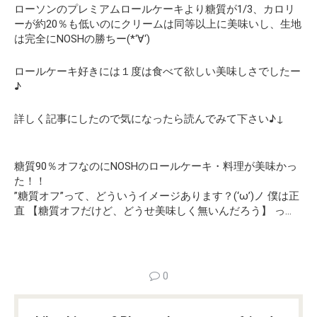
ローソンのプレミアムロールケーキより糖質が1/3、カロリ
ーが約20％も低いのにクリームは同等以上に美味いし、生地
は完全にNOSHの勝ちー(*‘∀‘)
ロールケーキ好きには１度は食べて欲しい美味しさでしたー
♪
詳しく記事にしたので気になったら読んでみて下さい♪↓
糖質90％オフなのにNOSHのロールケーキ・料理が美味かっ
た！！
”糖質オフ”って、どういうイメージあります？(‘ω’)ノ 僕は正
直 【糖質オフだけど、どうせ美味しく無いんだろう】 っ…
0