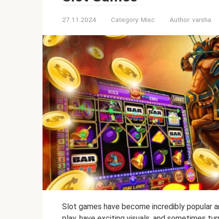
27.11.2024
Category:
Misc
Author:
varsha
Slot games have become incredibly popular am
play, have exciting visuals, and sometimes turn