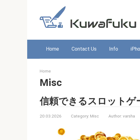
Skip
to
content
Home
Contact Us
Info
iPh
Home
Misc
信頼できるスロットゲ
20.03.2026
Category:
Misc
Author:
varsha