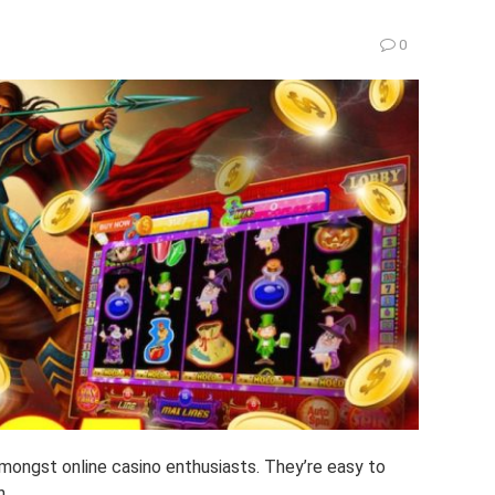
0
ongst online casino enthusiasts. They’re easy to
...