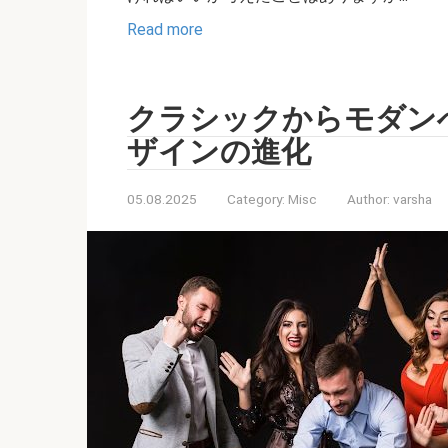
Read more
クラシックからモダン
ザインの進化
05.08.2025
Category:
Misc
Author:
varsha