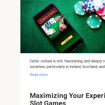
Celtic culture is rich, fascinating, and deeply
societies, particularly in Ireland, Scotland, and.
Read more
Maximizing Your Exper
Slot Games