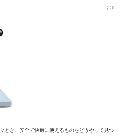
0
ぶとき、安全で快適に使えるものをどうやって見つ