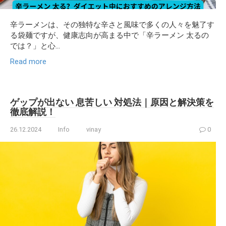
辛ラーメンは、その独特な辛さと風味で多くの人々を魅了す
る袋麺ですが、健康志向が高まる中で「辛ラーメン 太るの
では？」と心...
Read more
ゲップが出ない 息苦しい 対処法｜原因と解決策を
徹底解説！
26.12.2024
Info
vinay
0