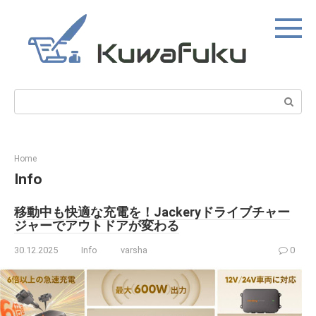
Skip
to
content
Search:
Home
Info
移動中も快適な充電を！Jackeryドライブチャー
ジャーでアウトドアが変わる
30.12.2025
Info
varsha
0