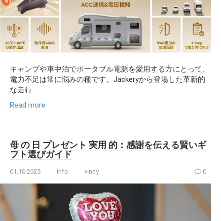
キャンプや車中泊でポータブル電源を愛用する方にとって、
電力不足は常に悩みの種です。Jackeryから登場した革新的
な走行...
Read more
母 の 日 プレゼント 実用 的：感謝を伝える賢いギ
フト選びガイド
01.10.2025
Info
vinay
0