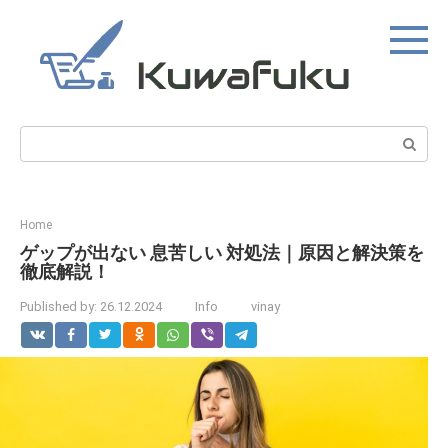
Skip
to
content
Search:
Home
ゲップが出ない 息苦しい 対処法｜原因と解決策を
徹底解説！
Published by:
26.12.2024
Info
vinay