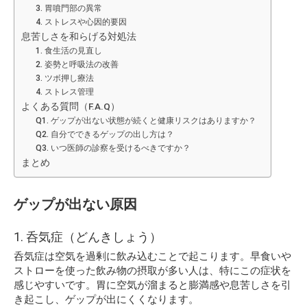
3. 胃噴門部の異常
4. ストレスや心因的要因
息苦しさを和らげる対処法
1. 食生活の見直し
2. 姿勢と呼吸法の改善
3. ツボ押し療法
4. ストレス管理
よくある質問（F.A.Q）
Q1. ゲップが出ない状態が続くと健康リスクはありますか？
Q2. 自分でできるゲップの出し方は？
Q3. いつ医師の診察を受けるべきですか？
まとめ
ゲップが出ない原因
1. 呑気症（どんきしょう）
呑気症は空気を過剰に飲み込むことで起こります。早食いや
ストローを使った飲み物の摂取が多い人は、特にこの症状を
感じやすいです。胃に空気が溜まると膨満感や息苦しさを引
き起こし、ゲップが出にくくなります。