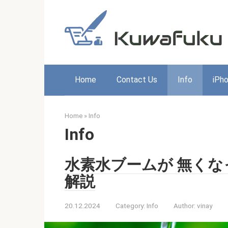
Skip
to
content
Home
Contact Us
Info
iPh
Home
»
Info
Info
水素水ブームが 無くな
解説
20.12.2024
Category:
Info
Author:
vinay