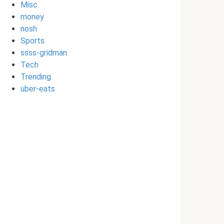
Misc
money
nosh
Sports
ssss-gridman
Tech
Trending
uber-eats