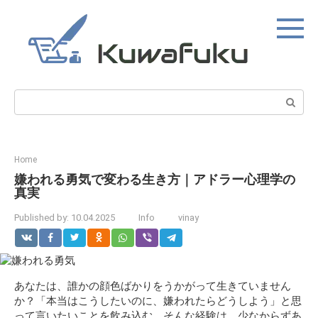
Skip
to
content
Search:
Home
嫌われる勇気で変わる生き方｜アドラー心理学の
真実
Published by:
10.04.2025
Info
vinay
あなたは、誰かの顔色ばかりをうかがって生きていません
か？「本当はこうしたいのに、嫌われたらどうしよう」と思
って言いたいことを飲み込む。そんな経験は、少なからずあ