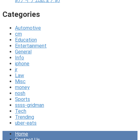
めアイテム総まとめ
Categories
Automotive
cm
Education
Entertainment
General
Info
iphone
jr
Law
Misc
money
nosh
Sports
ssss-gridman
Tech
Trending
uber-eats
Home
Contact Us