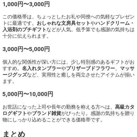
1,000円〜3,000円
この価格帯は、ちょっとしたお礼や同僚への気軽なプレゼン
トに最適です。
おしゃれな文房具セット
や
ハンドクリーム・
入浴剤のプチギフト
などが人気。低予算でも感謝の気持ちは
十分に伝えられます。
3,000円〜5,000円
個人的な関係性が深い方には、少し特別感のあるギフトがお
すすめ。
名入れタンブラー
や
プリザーブドフラワー
、
マッサ
ージグッズ
など、実用性と癒しを両立させたアイテムが揃い
ます。
5,000円〜10,000円
お世話になった上司や長年の勤務を称える方へは、
高級カタ
ログギフト
や
ブランド雑貨
がぴったり。感謝の気持ちを贈り
物にしっかり込めることができる価格帯です。
まとめ