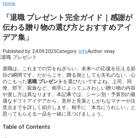
Home
「退職 プレゼント完全ガイド｜感謝が
伝わる贈り物の選び方とおすすめアイ
デア集」
Published by:
24.09.2025
Category:
Info
Author:
vinay
退職は、これまでの労をねぎらい、未来への応援を伝える節
目の瞬間です。だからこそ、贈る側としても失礼のない、心
のこもった
退職 プレゼント
を選びたいですよね。上司、同
僚、部下、親族など、相手によってふさわしい贈り物の内容
や渡し方は異なります。本記事では、シーン別・予算別の最
適なギフトアイデアから、意外と見落としがちなマナーや注
意点までを詳しく紹介します。相手に「本当にうれしい」と
思ってもらえる一品を一緒に見つけましょう。
Table of Contents