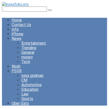
Skip
to
Search:
content
Home
Contact Us
Info
iPhone
News
Entertainment
Trending
General
money
Tech
Nosh
PSVR
ssss gridman
CM
Automotive
Education
Law
Sports
Uber-Eats