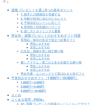
退職 プレゼントを選ぶ5つの基本ポイント
1. 相手との関係性を考慮する
2. 年齢や性別に合わせたセレクト
3. 予算設定はシーンに応じて
4. 実用性と特別感のバランス
5. 渡し方とタイミングも重要
男女別・退職プレゼントのおすすめギフト15選
実用品：毎日の生活で役立つ定番ギフト
男性におすすめ
女性におすすめ
記念品：感謝を形に残す贈り物
男性におすすめ
女性におすすめ
癒しアイテム：第二の人生を応援する贈り物
男性におすすめ
女性におすすめ
男女共通：ユニセックスで喜ばれる人気ギフト
予算別おすすめギフト（1,000円〜10,000円）
1,000円〜3,000円
3,000円〜5,000円
5,000円〜10,000円
まとめ
よくある質問（FAQs）
Q1. 退職プレゼントの相場はいくらくらいですか？