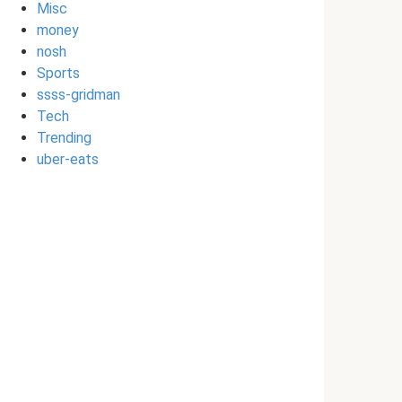
Misc
money
nosh
Sports
ssss-gridman
Tech
Trending
uber-eats