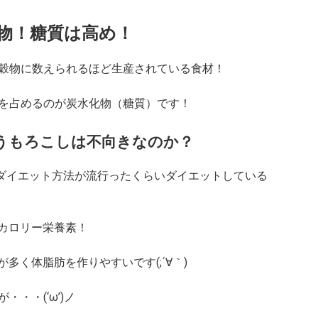
物！糖質は高め！
穀物に数えられるほど生産されている食材！
を占めるのが炭水化物（糖質）です！
うもろこしは不向きなのか？
どダイエット方法が流行ったくらいダイエットしている
高カロリー栄養素！
多く体脂肪を作りやすいです(;´∀｀)
・・(‘ω’)ノ