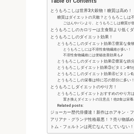
Table of Contents
とうもろこしは世界3大穀物！糖質は高め！
糖質はダイエットの天敵？とうもろこしは
ごはんやパンより、とうもろこしは糖質が
とうもろこしのカロリーは主食類より低くダ
とうもろこしのダイエット効果！
とうもろこしのダイエット効果①豊富な食
とうもろこしには不溶性食物繊維が多い！
不溶性食物繊維には便秘改善効果も♪
とうもろこしのダイエット効果②豊富な鉄
とうもろこしダイエット効果③ビタミンB1
とうもろこしのダイエット効果④ビタミンE
とうもろこしの栄養は特に芯の部分に多い
とうもろこしダイエットのやり方！
とうもろこしダイエットおすすめのやり方
置き換えダイエットの注意点！他2食は栄養
Related posts:
ジョーカー歴代俳優達！新作はホアキン・フ
アリアナ・グランデ性格最悪！？売り物舐め
トム・フェルトンは死亡なんてしていない！