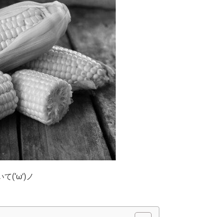
(‘ω’)ノ