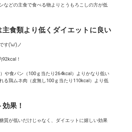
ンなどの主食で食べる物よりとうもろこしの方が低
は主食類より低くダイエットに良い
(‘ω’)ノ
2kcal！
l）や食パン（100ｇ当たり264kcal）よりかなり低い
鶏ムネ肉（皮無し100ｇ当たり110kcal）より低
ト効果！
糖質が低いだけじゃなく、ダイエットに嬉しい効果