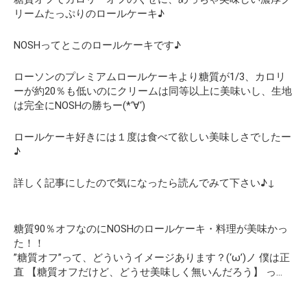
リームたっぷりのロールケーキ♪
NOSHってとこのロールケーキです♪
ローソンのプレミアムロールケーキより糖質が1/3、カロリ
ーが約20％も低いのにクリームは同等以上に美味いし、生地
は完全にNOSHの勝ちー(*‘∀‘)
ロールケーキ好きには１度は食べて欲しい美味しさでしたー
♪
詳しく記事にしたので気になったら読んでみて下さい♪↓
糖質90％オフなのにNOSHのロールケーキ・料理が美味かっ
た！！
”糖質オフ”って、どういうイメージあります？(‘ω’)ノ 僕は正
直 【糖質オフだけど、どうせ美味しく無いんだろう】 っ…