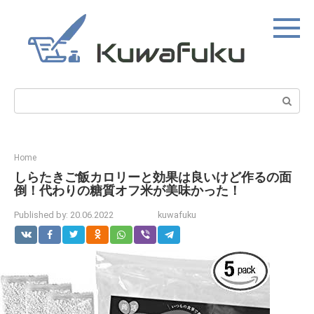
Skip
to
content
Search:
Home
しらたきご飯カロリーと効果は良いけど作るの面
倒！代わりの糖質オフ米が美味かった！
Published by:
20.06.2022
kuwafuku