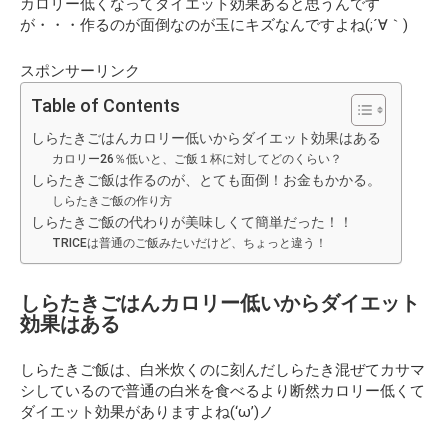
カロリー低くなってダイエット効果あると思うんです
が・・・作るのが面倒なのが玉にキズなんですよね(;´∀｀)
スポンサーリンク
Table of Contents
しらたきごはんカロリー低いからダイエット効果はある
カロリー26％低いと、ご飯１杯に対してどのくらい？
しらたきご飯は作るのが、とても面倒！お金もかかる。
しらたきご飯の作り方
しらたきご飯の代わりが美味しくて簡単だった！！
TRICEは普通のご飯みたいだけど、ちょっと違う！
しらたきごはんカロリー低いからダイエット
効果はある
しらたきご飯は、白米炊くのに刻んだしらたき混ぜてカサマ
シしているので普通の白米を食べるより断然カロリー低くて
ダイエット効果がありますよね(‘ω’)ノ