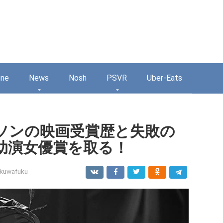
one
News
Nosh
PSVR
Uber-Eats
ソンの映画受賞歴と失敗の
助演女優賞を取る！
kuwafuku