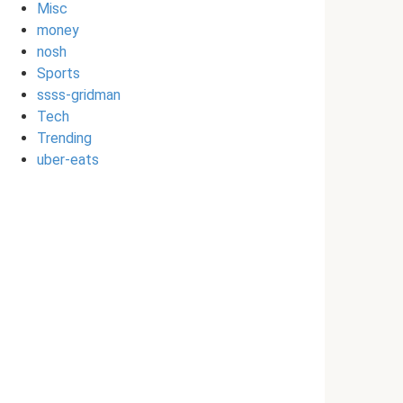
Misc
money
nosh
Sports
ssss-gridman
Tech
Trending
uber-eats