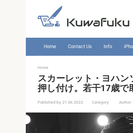
Skip
to
content
Home
Contact Us
Info
iPh
Home
スカーレット・ヨハン
押し付け。若干17歳で
Published by:
21.06.2022
Category:
Author: