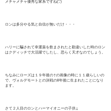
メチャメチャ優秀な家系ですね(‘;’)
ロンは多分やる気と自信が無いだけ・・・
ハリーに騙されて幸運薬を飲まされたと勘違いした時のロン
はクディッチで大活躍でしたし、恐らく天才なのでしょう。
ちなみにローズは１９年後の↑の画像の時に１１歳らしいの
で、ヴォルデモートとの決戦の8年後に生まれたことになり
ます。
さて２人目のロンとハーマイオニーの子供↓