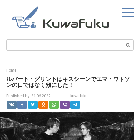
Skip
to
content
Search:
Home
ルパート・グリントはキスシーンでエマ・ワトソ
ンの口ではなく頬にした！
Published by:
21.06.2022
kuwafuku