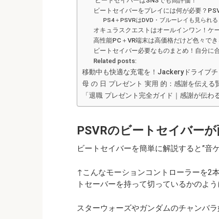
ビートセイバーはSNSでも高評価！
ビートセイバーをプレイには何が必要？PSV
PS4＋PSVRはDVD・ブルーレイも見られ
オキュラスクエストはオールインワン！ケ
高性能PC＋VR端末は高価格だけど色々でき
ビートセイバー必要なものまとめ！自分に
Related posts:
移動中も快適な充電を！Jackeryドライ
母 の 日 プレゼント 実用 的：感謝を伝え
「退職 プレゼント完全ガイド｜感謝が伝わ
PSVRのビートセイバー
ビートセイバーを簡単に解説すると”音ゲー
↑こんなモーションコントローラーを2
トセーバーを持って切っているかのよう
スターウォーズやガンダムのチャンバラ好