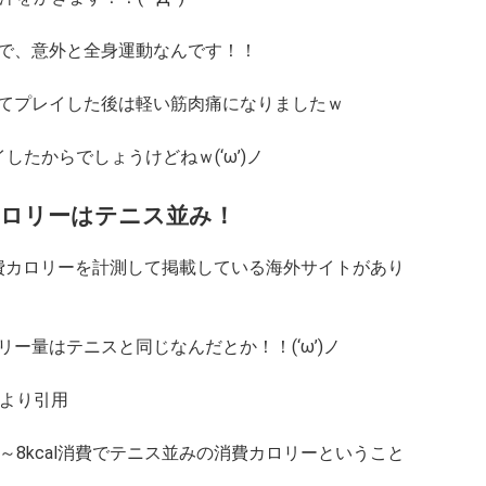
で、意外と全身運動なんです！！
てプレイした後は軽い筋肉痛になりましたｗ
たからでしょうけどねｗ(‘ω’)ノ
カロリーはテニス並み！
VRゲームの消費カロリーを計測して掲載している海外サイトがあり
ー量はテニスと同じなんだとか！！(‘ω’)ノ
aberより引用
～8kcal消費でテニス並みの消費カロリーということ