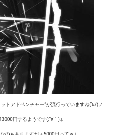
トアドベンチャー”が流行っていますね(‘ω’)ノ
00円するようです(;´∀｀)↓
なのもありますが＋5000円ってｗ↓