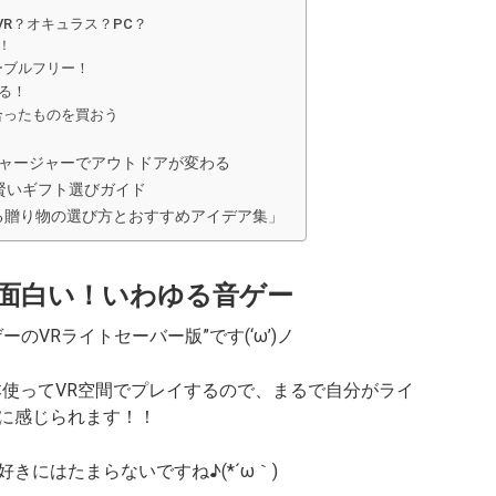
R？オキュラス？PC？
る！
ーブルフリー！
る！
合ったものを買おう
ブチャージャーでアウトドアが変わる
る賢いギフト選びガイド
る贈り物の選び方とおすすめアイデア集」
が面白い！いわゆる音ゲー
のVRライトセーバー版”です(‘ω’)ノ
本使ってVR空間でプレイするので、まるで自分がライ
に感じられます！！
きにはたまらないですね♪(*´ω｀)