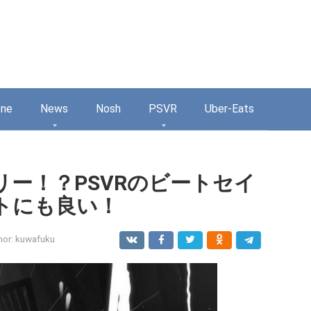
one
News
Nosh
PSVR
Uber-Eats
ー！？PSVRのビートセイ
トにも良い！
hor:
kuwafuku