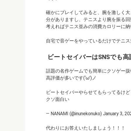
確かにプレイしてみると、腕を激しく大
分がありますし、テニスより腕を振る回
考えればテニス並みの消費カロリーに納
自宅で音ゲーをやっているだけでテニス
ビートセイバーはSNSでも高
話題の名作ゲームでも簡単にクソゲー扱
高評価が多いです(‘ω’)ノ
ビートセイバーやらせてもらってるけど
クソ面白い
— NANAMI (@inunekonuko) January 3, 20
代わりにお答えいたしましょう！！！