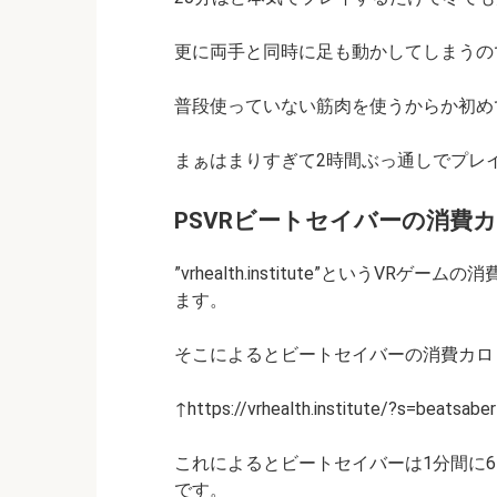
更に両手と同時に足も動かしてしまうの
普段使っていない筋肉を使うからか初め
まぁはまりすぎて2時間ぶっ通しでプレイし
PSVRビートセイバーの消費
”vrhealth.institute”という
ます。
そこによるとビートセイバーの消費カロリ
↑https://vrhealth.institute/?s=beats
これによるとビートセイバーは1分間に6
です。