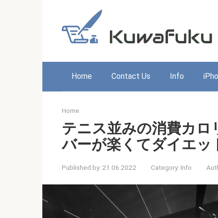
Skip
to
content
Home
Contact Us
Info
iPh
Home
テニス並みの消費カロリ
バーが楽くてダイエッ
Published by:
21.06.2022
Category:
Info
Aut