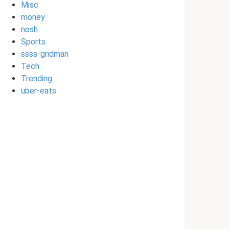
Misc
money
nosh
Sports
ssss-gridman
Tech
Trending
uber-eats