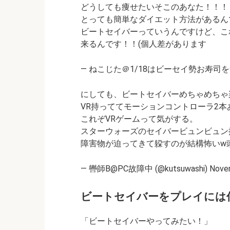
どうしても痩せたいそこのあなた！！！
とっても簡単なダイエット方法があるん
ビートセイバーっていうんですけど、こ
来るんです！！(個人差があります
— ねこじた＠1/18はビーセイ勢お寿司を食べる会 (
にしても、ビートセイバーめちゃめちゃ
VR持っててモーションコントローラ2
これぞVRゲームって気がする。
スターウォーズのセイバービュンビュン
障害物が迫ってきて躱すのが結構怖いw
— 轡師B@PC故障中 (@kutsuwashi) Novemb
ビートセイバーをプレイには何
「ビートセイバーやってみたい！」