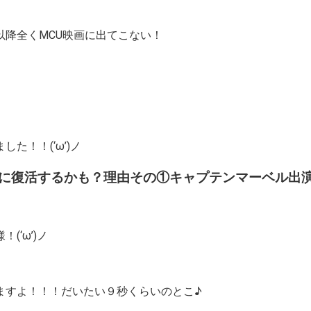
降全くMCU映画に出てこない！
た！！(‘ω’)ノ
に復活するかも？理由その①キャプテンマーベル出
‘ω’)ノ
ますよ！！！だいたい９秒くらいのとこ♪