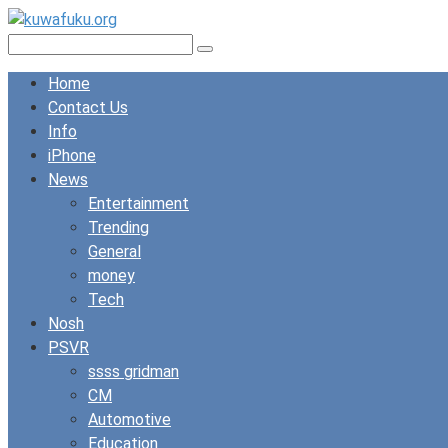
Skip
to
Search:
content
Home
Contact Us
Info
iPhone
News
Entertainment
Trending
General
money
Tech
Nosh
PSVR
ssss gridman
CM
Automotive
Education