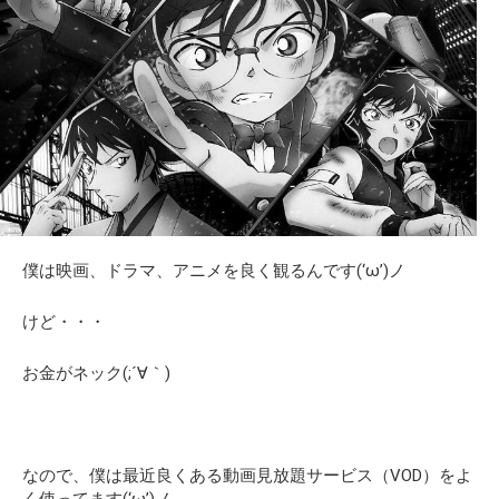
僕は映画、ドラマ、アニメを良く観るんです(‘ω’)ノ
けど・・・
お金がネック(;´∀｀)
なので、僕は最近良くある動画見放題サービス（VOD）をよ
く使ってます(‘ω’)ノ