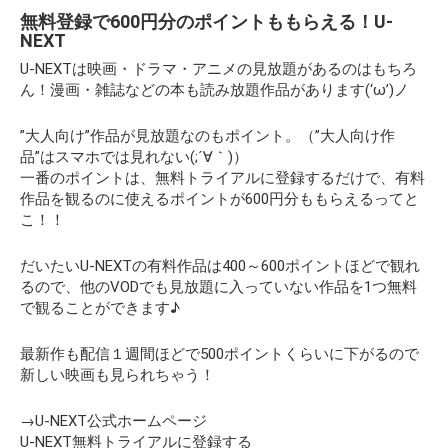
無料登録で600円分のポイントももらえる！
U-
NEXT
U-NEXT
は映画・ドラマ・アニメの見放題があるのはもちろ
ん！漫画・雑誌などの本も読み放題作品があります(‘ω’)ノ
”大人向け”作品が見放題なのもポイント。（”大人向け作
品”はスマホでは見れない(;´∀｀)）
一番のポイントは、無料トライアルに登録するだけで、有料
作品を観るのに使えるポイントが
600円分
ももらえるってと
こ！！
だいたい
U-NEXT
の有料作品は400～600ポイントほどで観れ
るので、他のVODでも見放題に入っていない作品を1つ無料
で観ることができます♪
最新作も配信１週間ほどで500ポイントくらいに下がるので
新しい映画も見られちゃう！
→
U-NEXT公式ホームページ
U-NEXT無料トライアルに登録する