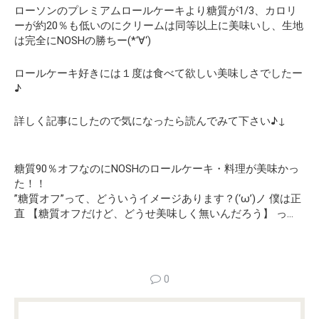
ローソンのプレミアムロールケーキより糖質が1/3、カロリ
ーが約20％も低いのにクリームは同等以上に美味いし、生地
は完全にNOSHの勝ちー(*‘∀‘)
ロールケーキ好きには１度は食べて欲しい美味しさでしたー
♪
詳しく記事にしたので気になったら読んでみて下さい♪↓
糖質90％オフなのにNOSHのロールケーキ・料理が美味かっ
た！！
”糖質オフ”って、どういうイメージあります？(‘ω’)ノ 僕は正
直 【糖質オフだけど、どうせ美味しく無いんだろう】 っ…
0