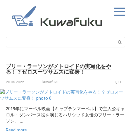
Skip
to
content
Search:
ブリー・ラーソンがメトロイドの実写化をや
る！？ゼロスーツサムスに変身！
20.06.2022
kuwafuku
0
2019年にマーベル映画【キャプテンマーベル】で主人公キャ
ロル・ダンバース役を演じるハリウッド女優のブリー・ラー
ソン。 ...
Read more