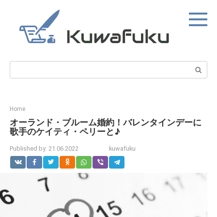
Skip
to
content
Search:
Home
オーランド・ブルーム婚約！バレンタインデーに
歌手のケイティ・ペリーと♪
Published by:
21.06.2022
kuwafuku