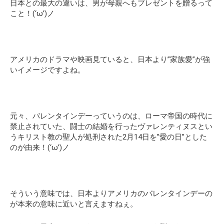
日本との最大の違いは、男が母親へもプレゼントを贈るって
こと！(‘ω’)ノ
アメリカのドラマや映画見ていると、日本より”家族愛”が強
いイメージですよね。
元々、バレンタインデーっていうのは、
ローマ帝国の時代に
禁止
されていた、
闘士の結婚
を行った
ヴァレンティヌスとい
うキリスト教の聖人が処刑
された2月14日を”愛の日”とした
のが由来！(‘ω’)ノ
そういう意味では、日本よりアメリカのバレンタインデーの
が本来の意味に近いと言えますねぇ。