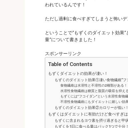
われているんです！
ただし過剰に食べすぎてしまうと怖いデメリ
ということで”もずくのダイエット効果”
量”について書きました！
スポンサーリンク
Table of Contents
もずくダイエットの効果が凄い！
もずくのダイエット効果①凄い食物繊維”フ
食物繊維は水溶性と不溶性の2種類がある！
水溶性食物繊維は糖質と脂質の吸収を抑え
もずくには”フコイダン”という水溶性食物
不溶性食物繊維にもダイエットに嬉しい効
もずくのダイエット効果②カロリーが低い
もずくはダイエットに有効だけど食べすぎは
もずくに含まれるヨウ素を摂り過ぎると甲
もずくを1日に食べる量はパック1つで十分