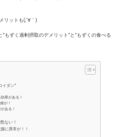
ットも(;´∀｀)
と”もずく過剰摂取のデメリット”と”もずくの食べる
コイダン”
る効果がある！
繊維が！
果がある！
！
危ない！
状腺に異常が！！
！