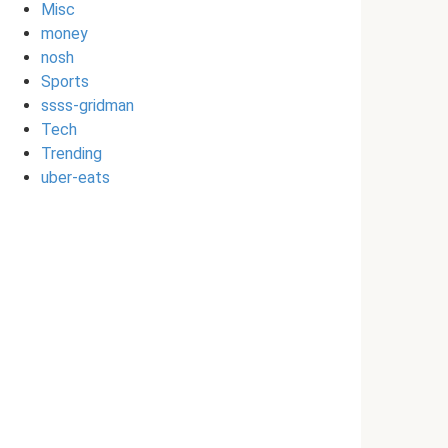
Misc
money
nosh
Sports
ssss-gridman
Tech
Trending
uber-eats