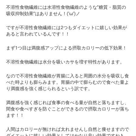
不溶性食物繊維には水溶性食物繊維のような”糖質・脂質の
吸収抑制効果”はありません！(‘ω’)ノ
ですが不溶性食物繊維には2つもダイエットに嬉しい効果が
あると言われているんです！！
まず1つ目は満腹感アップによる摂取カロリーの低下効果！
不溶性食物繊維は水分を吸いカサを増す特性があります。
なので不溶性食物繊維が胃腸に入ると周囲の水分を吸収し食
べた時よりも膨らみます。胃腸の中で膨らむので食べた量よ
り満腹感を強く感じられるという訳です。
満腹感を強く感じれば食事の食べる量が自然と落ちますし、
間食や食べすぎを防ぐことができるので摂取カロリーが落ち
ます！！
人間はカロリーが無ければ太れませんし自然と痩せますので
ダイエットに嬉しい効果としてはかなり良い効果ですね♪