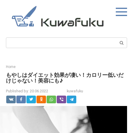
Skip
to
content
Search:
Home
もやしはダイエット効果が凄い！カロリー低いだ
けじゃない！美容にも♪
Published by:
20.06.2022
kuwafuku