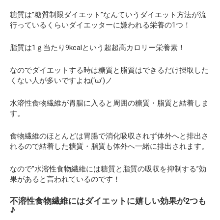
糖質は”糖質制限ダイエット”なんていうダイエット方法が流
行っているくらいダイエッターに嫌われる栄養の1つ！
脂質は1ｇ当たり9kcalという超超高カロリー栄養素！
なのでダイエットする時は糖質と脂質はできるだけ摂取した
くない人が多いですよね(‘ω’)ノ
水溶性食物繊維が胃腸に入ると周囲の糖質・脂質と結着しま
す。
食物繊維のほとんどは胃腸で消化吸収されず体外へと排出さ
れるので結着した糖質・脂質も体外へ一緒に排出されます。
なので”水溶性食物繊維には糖質と脂質の吸収を抑制する”効
果があると言われているのです！
不溶性食物繊維にはダイエットに嬉しい効果が2つも
♪