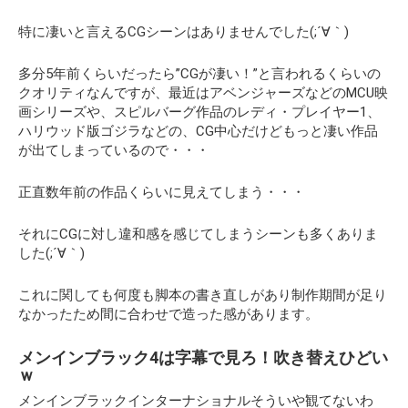
特に凄いと言えるCGシーンはありませんでした(;´∀｀)
多分5年前くらいだったら”CGが凄い！”と言われるくらいの
クオリティなんですが、最近はアベンジャーズなどのMCU映
画シリーズや、スピルバーグ作品のレディ・プレイヤー1、
ハリウッド版ゴジラなどの、CG中心だけどもっと凄い作品
が出てしまっているので・・・
正直数年前の作品くらいに見えてしまう・・・
それにCGに対し違和感を感じてしまうシーンも多くありま
した(;´∀｀)
これに関しても何度も脚本の書き直しがあり制作期間が足り
なかったため間に合わせで造った感があります。
メンインブラック4は字幕で見ろ！吹き替えひどい
ｗ
メンインブラックインターナショナルそういや観てないわ