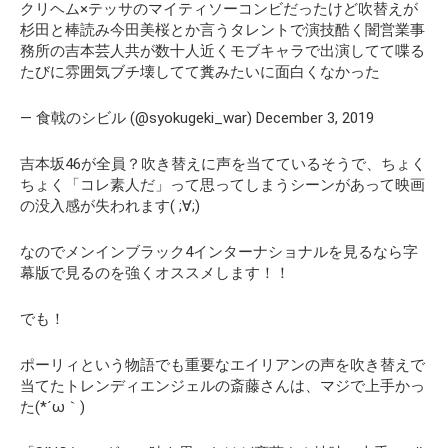
クリヘム×テッサのマイティソーコンビだったけど吹替えが
杉田と棒読み今田美桜とか言うタレントで演技酷く闇営業事
務所の吉本芸人共が数十人近くモブキャラで出演してて喋る
たびに雰囲気ブチ壊してて糞みたいに面白くなかった
— 食戟のシビル (@syokugeki_war) December 3, 2019
吉本坂46が全員？吹き替えに声を当てているそうで、ちょく
ちょく「コレ素人だ」って思ってしまうシーンがあって映画
の没入感が失われます( ;∀;)
なのでメンインブラック4インターナショナルを見るなら字
幕版で見るのを強くオススメします！！
でも！
ポーリィという物語でも重要なエイリアンの声を吹き替えで
当てたトレンディエンジェルの斎藤さんは、マジで上手かっ
た(*´ω｀)