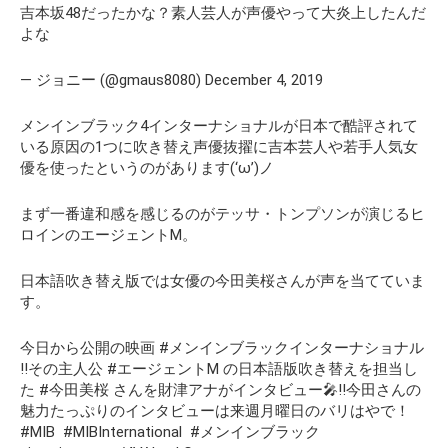
吉本坂48だったかな？素人芸人が声優やって大炎上したんだ
よな
— ジョニー (@gmaus8080) December 4, 2019
メンインブラック4インターナショナルが日本で酷評されて
いる原因の1つに吹き替え声優抜擢に吉本芸人や若手人気女
優を使ったというのがあります(‘ω’)ノ
まず一番違和感を感じるのがテッサ・トンプソンが演じるヒ
ロインのエージェントM。
日本語吹き替え版では女優の今田美桜さんが声を当てていま
す。
今日から公開の映画 #メンインブラックインターナショナル
‼️その主人公 #エージェントM の日本語版吹き替えを担当し
た #今田美桜 さんを財津アナがインタビュー🎤‼️今田さんの
魅力たっぷりのインタビューは来週月曜日のバリはやで！
#MIB⁠ ⁠ #MIBInternational⁠ ⁠ #メンインブラック