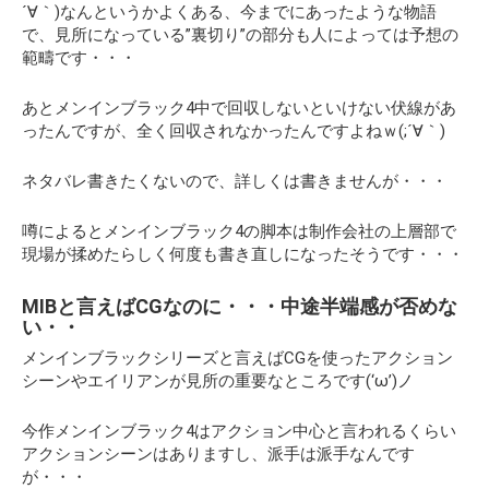
´∀｀)なんというかよくある、今までにあったような物語
で、見所になっている”裏切り”の部分も人によっては予想の
範疇です・・・
あとメンインブラック4中で回収しないといけない伏線があ
ったんですが、全く回収されなかったんですよねｗ(;´∀｀)
ネタバレ書きたくないので、詳しくは書きませんが・・・
噂によるとメンインブラック4の脚本は制作会社の上層部で
現場が揉めたらしく何度も書き直しになったそうです・・・
MIBと言えばCGなのに・・・中途半端感が否めな
い・・
メンインブラックシリーズと言えばCGを使ったアクション
シーンやエイリアンが見所の重要なところです(‘ω’)ノ
今作メンインブラック4はアクション中心と言われるくらい
アクションシーンはありますし、派手は派手なんです
が・・・