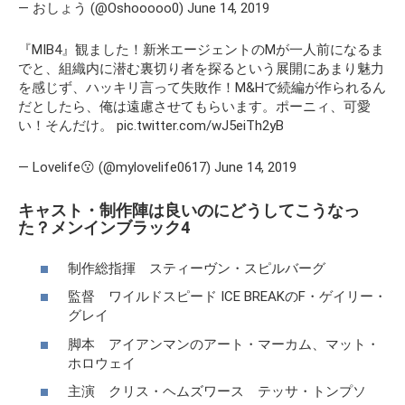
— おしょう (@Oshooooo0) June 14, 2019
『MIB4』観ました！新米エージェントのMが一人前になるま
でと、組織内に潜む裏切り者を探るという展開にあまり魅力
を感じず、ハッキリ言って失敗作！M&Hで続編が作られるん
だとしたら、俺は遠慮させてもらいます。ポーニィ、可愛
い！そんだけ。 pic.twitter.com/wJ5eiTh2yB
— Lovelife😗 (@mylovelife0617) June 14, 2019
キャスト・制作陣は良いのにどうしてこうなっ
た？メンインブラック4
制作総指揮 スティーヴン・スピルバーグ
監督 ワイルドスピード ICE BREAKのF・ゲイリー・
グレイ
脚本 アイアンマンのアート・マーカム、マット・
ホロウェイ
主演 クリス・ヘムズワース テッサ・トンプソ