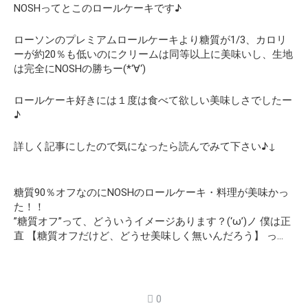
NOSHってとこのロールケーキです♪
ローソンのプレミアムロールケーキより糖質が1/3、カロリ
ーが約20％も低いのにクリームは同等以上に美味いし、生地
は完全にNOSHの勝ちー(*‘∀‘)
ロールケーキ好きには１度は食べて欲しい美味しさでしたー
♪
詳しく記事にしたので気になったら読んでみて下さい♪↓
糖質90％オフなのにNOSHのロールケーキ・料理が美味かっ
た！！
”糖質オフ”って、どういうイメージあります？(‘ω’)ノ 僕は正
直 【糖質オフだけど、どうせ美味しく無いんだろう】 っ…
0