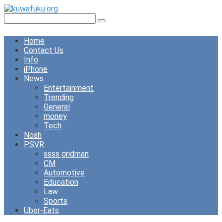
Skip
to
Search:
content
Home
Contact Us
Info
iPhone
News
Entertainment
Trending
General
money
Tech
Nosh
PSVR
ssss gridman
CM
Automotive
Education
Law
Sports
Uber-Eats