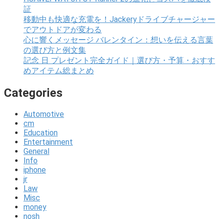
証
移動中も快適な充電を！Jackeryドライブチャージャー
でアウトドアが変わる
心に響くメッセージ バレンタイン：想いを伝える言葉
の選び方と例文集
記念 日 プレゼント完全ガイド｜選び方・予算・おすす
めアイテム総まとめ
Categories
Automotive
cm
Education
Entertainment
General
Info
iphone
jr
Law
Misc
money
nosh