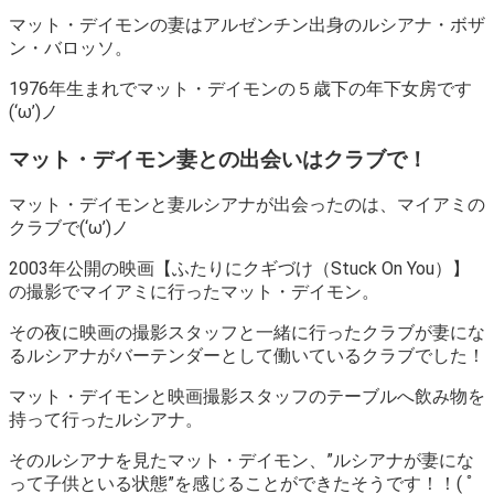
マット・デイモンの妻はアルゼンチン出身のルシアナ・ボザ
ン・バロッソ。
1976年生まれでマット・デイモンの５歳下の年下女房です
(‘ω’)ノ
マット・デイモン妻との出会いはクラブで！
マット・デイモンと妻ルシアナが出会ったのは、マイアミの
クラブで(‘ω’)ノ
2003年公開の
映画【ふたりにクギづけ（Stuck On You）】
の撮影でマイアミに行ったマット・デイモン。
その夜に映画の撮影スタッフと一緒に行ったクラブが妻にな
るルシアナがバーテンダーとして働いているクラブでした！
マット・デイモンと映画撮影スタッフのテーブルへ飲み物を
持って行ったルシアナ。
そのルシアナを見たマット・デイモン、
”ルシアナが妻にな
って子供といる状態”
を感じることができたそうです！！( ﾟ