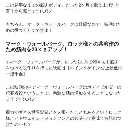
この見事なまでの筋肉ボディ、たった2ヶ月で鍛え上げたと
言うから驚きです(‘ω’)ノ
もちろん、マーク・ウォールバーグは俳優なので、映画のた
めの役づくりでですよ！
マーク・ウォールバーグ、ロック様との共演作の
ため筋肉を20ｋｇアップ！
↑マーク・ウォールバーグが、たった2ヶ月で20ｋｇも筋肉
をつける役作りを行った映画は
【ペイン＆ゲイン:史上最低の
一攫千金】
この映画の中でマーク・ウォールバーグはボディビルダーの
犯罪者役ということで、急激な筋肉増加をすることになった
そうです(‘ω’)ノ
握力がギネス世界記録とタメ
張ったこともあるというロック
様ことドウェイン・ジョンソンとの共演って意味でも筋肉つ
けたのかも？