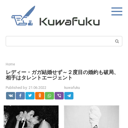
Skip
to
content
Search:
Home
レディー・ガガ結婚せず～２度目の婚約も破局、
相手はタレントエージェント
Published by:
21.06.2022
kuwafuku