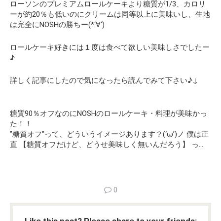
ローソンのプレミアムロールケーキより糖質が1/3、カロリ
ーが約20％も低いのにクリームは同等以上に美味いし、生地
は完全にNOSHの勝ちー(*‘∀‘)
ロールケーキ好きには１度は食べて欲しい美味しさでしたー
♪
詳しく記事にしたので気になったら読んでみて下さい♪↓
糖質90％オフなのにNOSHのロールケーキ・料理が美味かっ
た！！
”糖質オフ”って、どういうイメージあります？(‘ω’)ノ 僕は正
直 【糖質オフだけど、どうせ美味しく無いんだろう】 っ…
0
Like this post? Please share to your friends: