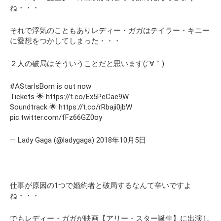
ね・・・
それで浮気のこともありレディー・ガガはテイラー・キニー
に愛想をつかしてしまった・・・
２人の破局はそういうことだと思います(;´∀｀)
#AStarIsBorn is out now
Tickets 🌟 https://t.co/Ex5PeCae9W
Soundtrack 🌟 https://t.co/rRbaji0jbW
pic.twitter.com/fFz66GZ0oy
— Lady Gaga (@ladygaga) 2018年10月5日
仕事が原因の1つで婚約者と破局するなんて辛いですよ
ね・・・
でもレディー・ガガが映画【アリー・スター誕生】に出演し