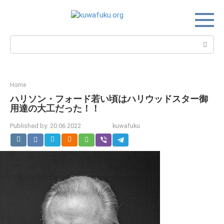
Skip
to
content
Search:
Home
ハリソン・フォード若い頃はハリウッドスター御
用達の大工だった！！
Published by:
20.06.2022
kuwafuku