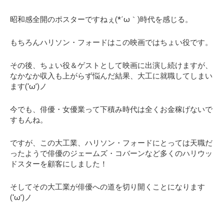
昭和感全開のポスターですねぇ(*´ω｀)時代を感じる。
もちろんハリソン・フォードはこの映画ではちょい役です。
その後、ちょい役＆ゲストとして映画に出演し続けますが、
なかなか収入も上がらず悩んだ結果、
大工に就職
してしまい
ます(‘ω’)ノ
今でも、俳優・女優業って下積み時代は全くお金稼げないで
すもんね。
ですが、この大工業、ハリソン・フォードにとっては天職だ
ったようで俳優のジェームズ・コバーンなど多くのハリウッ
ドスターを顧客にしました！
そしてその大工業が俳優への道を切り開くことになります
(‘ω’)ノ