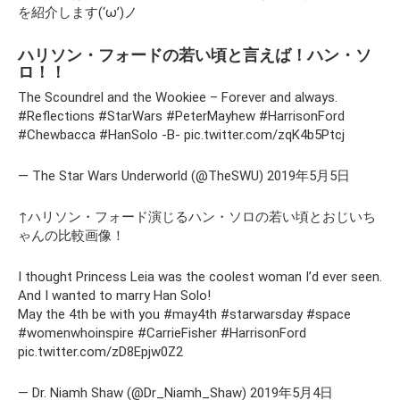
を紹介します(‘ω’)ノ
ハリソン・フォードの若い頃と言えば！ハン・ソ
ロ！！
The Scoundrel and the Wookiee – Forever and always.
#Reflections #StarWars #PeterMayhew #HarrisonFord
#Chewbacca #HanSolo -B- pic.twitter.com/zqK4b5Ptcj
— The Star Wars Underworld (@TheSWU) 2019年5月5日
↑ハリソン・フォード演じるハン・ソロの若い頃とおじいち
ゃんの比較画像！
I thought Princess Leia was the coolest woman I’d ever seen.
And I wanted to marry Han Solo!
May the 4th be with you #may4th #starwarsday #space
#womenwhoinspire #CarrieFisher #HarrisonFord
pic.twitter.com/zD8Epjw0Z2
— Dr. Niamh Shaw (@Dr_Niamh_Shaw) 2019年5月4日