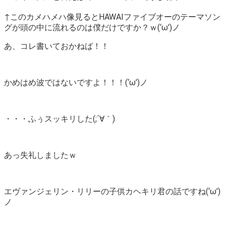
↑このカメハメハ像見るとHAWAIファイブオーのテーマソン
グが頭の中に流れるのは僕だけですか？ｗ(‘ω’)ノ
あ、コレ書いておかねば！！
かめはめ波ではないですよ！！！(‘ω’)ノ
・・・ふぅスッキリした(;´∀｀)
あっ失礼しましたｗ
エヴァンジェリン・リリーの子供カヘキリ君の話ですね(‘ω’)
ノ