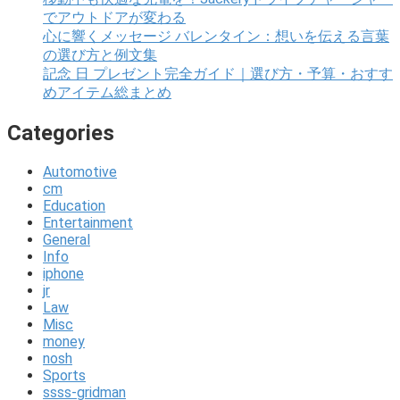
でアウトドアが変わる
心に響くメッセージ バレンタイン：想いを伝える言葉
の選び方と例文集
記念 日 プレゼント完全ガイド｜選び方・予算・おすす
めアイテム総まとめ
Categories
Automotive
cm
Education
Entertainment
General
Info
iphone
jr
Law
Misc
money
nosh
Sports
ssss-gridman