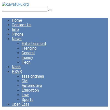
Skip
to
Search:
content
Home
Contact Us
Info
iPhone
News
Entertainment
Trending
General
money
Tech
Nosh
PSVR
ssss gridman
CM
Automotive
Education
Law
Sports
Uber-Eats