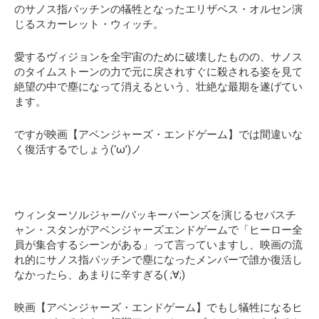
のサノス指パッチンの犠牲となったエリザベス・オルセン演
じるスカーレット・ウィッチ。
愛するヴィジョンを全宇宙のために破壊したものの、サノス
のタイムストーンの力で元に戻されすぐに殺される姿を見て
絶望の中で塵になって消えるという、壮絶な最期を遂げてい
ます。
ですが映画【アベンジャーズ・エンドゲーム】では間違いな
く復活するでしょう(‘ω’)ノ
ウィンターソルジャー/バッキーバーンズを演じるセバスチ
ャン・スタンがアベンジャーズエンドゲームで
「ヒーロー全
員が集合するシーンがある」
って言っていますし、映画の流
れ的にサノス指パッチンで塵になったメンバーで誰か復活し
なかったら、あまりに辛すぎる( ;∀;)
映画【アベンジャーズ・エンドゲーム】でもし犠牲になるヒ