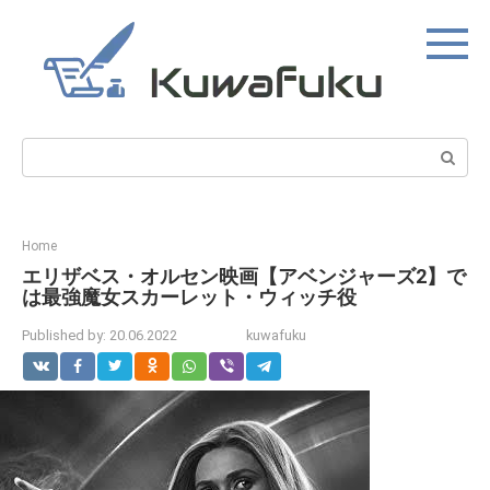
Skip
to
content
Search:
Home
エリザベス・オルセン映画【アベンジャーズ2】で
は最強魔女スカーレット・ウィッチ役
Published by:
20.06.2022
kuwafuku