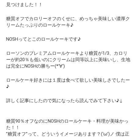
見つけました！！
糖質オフでカロリーオフのくせに、めっちゃ美味しい濃厚ク
リームたっぷりのロールケーキ♪
NOSHってとこのロールケーキです♪
ローソンのプレミアムロールケーキより糖質が1/3、カロリ
ーが約20％も低いのにクリームは同等以上に美味いし、生地
は完全にNOSHの勝ちー(*‘∀‘)
ロールケーキ好きには１度は食べて欲しい美味しさでしたー
♪
詳しく記事にしたので気になったら読んでみて下さい♪↓
糖質90％オフなのにNOSHのロールケーキ・料理が美味かっ
た！！
”糖質オフ”って、どういうイメージあります？(‘ω’)ノ 僕は正