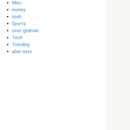
Misc
money
nosh
Sports
ssss-gridman
Tech
Trending
uber-eats