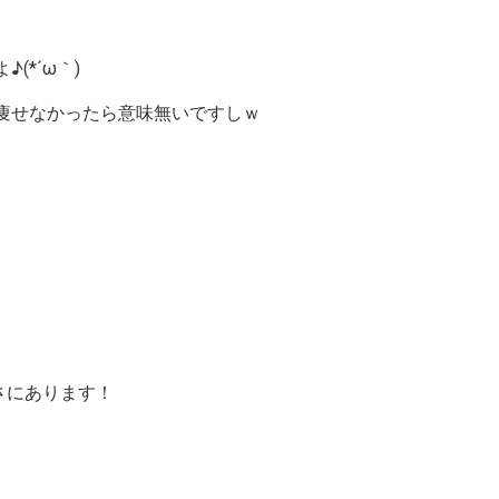
(*´ω｀)
痩せなかったら意味無いですしｗ
さにあります！