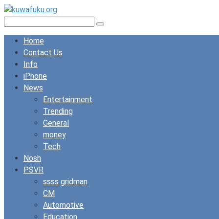
Skip
to
Search:
content
Home
Contact Us
Info
iPhone
News
Entertainment
Trending
General
money
Tech
Nosh
PSVR
ssss gridman
CM
Automotive
Education