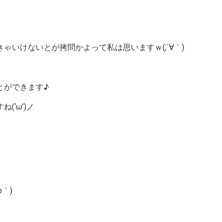
ｗ
いけないとが拷問かよって私は思いますｗ(;´∀｀)
とができます♪
‘ω’)ノ
｀)