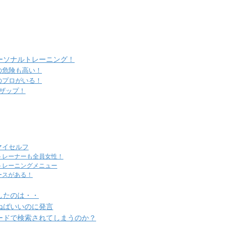
ーソナルトレーニング！
の危険も高い！
のプロがいる！
ザップ！
マイセルフ
トレーナーも全員女性！
トレーニングメニュー
ースがある！
したのは・・
ねばいいのに発言
ードで検索されてしまうのか？