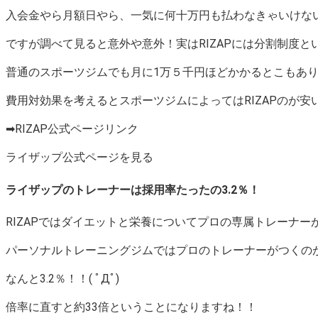
入会金やら月額日やら、一気に何十万円も払わなきゃいけな
ですが調べて見ると意外や意外！実はRIZAPには分割制度とい
普通のスポーツジムでも月に1万５千円ほどかかるとこもあ
費用対効果を考えるとスポーツジムによってはRIZAPのが安
➡RIZAP公式ページリンク
ライザップ公式ページを見る
ライザップのトレーナーは採用率たったの3.2％！
RIZAPではダイエットと栄養についてプロの専属トレーナーがつ
パーソナルトレーニングジムではプロのトレーナーがつくのが
なんと3.2％！！( ﾟДﾟ)
倍率に直すと約33倍ということになりますね！！