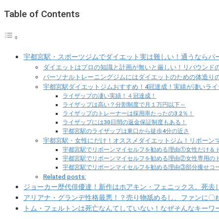
Table of Contents
宇都宮駅・スポーツジムでダイエット実は難しい！通うならパ
ダイエットはプロの知識と計画が無いと厳しい！リバウンド
パーソナルトレーニングジムにはダイエットのための体造り
宇都宮駅ダイエットジムおすすめ！4冠達成！実績が凄いライ
ライザップの凄い実績！４冠達成！
ライザップは高い？分割制度で月１万円以下～
ライザップのトレーナーは採用率たったの3.2％！
ライザップには30日間の返金保証制度もある！
宇都宮駅のライザップは東口から徒歩4分の近さ
宇都宮駅・女性にだけ！オススメダイエットジム！リボーン
宇都宮駅でリボーンマイセルフを勧める理由①女性だけ＆
宇都宮駅でリボーンマイセルフを勧める理由②女性専用の
宇都宮駅でリボーンマイセルフを勧める理由③部分痩せコ
Related posts:
ジョーカー歴代俳優達！新作はホアキン・フェニックス。死去
アリアナ・グランデ性格最悪！？売り物舐めるし、ファンに〇
トム・フェルトンは死亡なんてしていない！なぜそんなキーワ