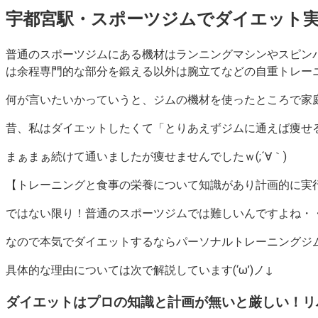
宇都宮駅・スポーツジムでダイエット
普通のスポーツジムにある機材はランニングマシンやスピン
は余程専門的な部分を鍛える以外は腕立てなどの自重トレー
何が言いたいかっていうと、ジムの機材を使ったところで
家
昔、私はダイエットしたくて「とりあえずジムに通えば痩せる
まぁまぁ続けて通いましたが痩せませんでしたｗ(;´∀｀)
【トレーニングと食事の栄養について知識があり計画的に実
ではない限り！普通のスポーツジムでは難しいんですよね・
なので本気でダイエットするならパーソナルトレーニングジ
具体的な理由については次で解説しています(‘ω’)ノ↓
ダイエットはプロの知識と計画が無いと厳しい！リ