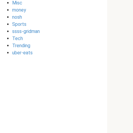
Misc
money
nosh
Sports
ssss-gridman
Tech
Trending
uber-eats