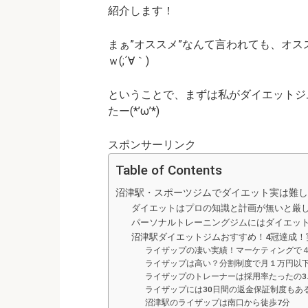
紹介します！
まぁ”オススメ”なんて言われても、オ
ｗ(;´∀｀)
ということで、まずは私がダイエットジ
たー(*’ω’*)
スポンサーリンク
Table of Contents
沼津駅・スポーツジムでダイエット実は難し
ダイエットはプロの知識と計画が無いと厳
パーソナルトレーニングジムにはダイエッ
沼津駅ダイエットジムおすすめ！4冠達成！
ライザップの凄い実績！マーケティングで
ライザップは高い？分割制度で月１万円以
ライザップのトレーナーは採用率たったの3.
ライザップには30日間の返金保証制度もあ
沼津駅のライザップは南口から徒歩7分