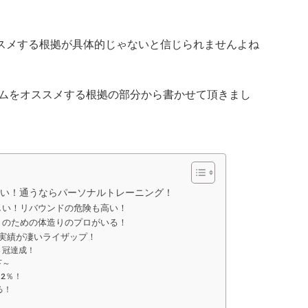
ススメする根拠が具体的じゃないと信じられませんよね
ムをオススメする根拠の部分から書かせて頂きまし
い！通うならパーソナルトレーニング！
しい！リバウンドの危険も高い！
トのための体造りのプロがいる！
実績が凄いライザップ！
４冠達成！
下～
2％！
る！