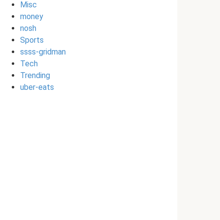
Misc
money
nosh
Sports
ssss-gridman
Tech
Trending
uber-eats