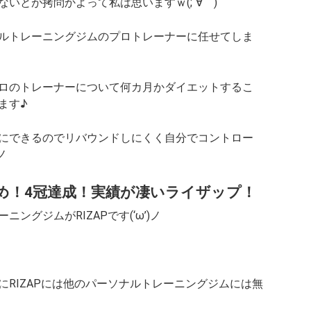
いとが拷問かよって私は思いますｗ(;´∀｀)
ルトレーニングジムのプロトレーナーに任せてしま
ロのトレーナーについて何カ月かダイエットするこ
ます♪
にできるのでリバウンドしにくく自分でコントロー
ノ
め！4冠達成！実績が凄いライザップ！
グジムがRIZAPです(‘ω’)ノ
RIZAPには他のパーソナルトレーニングジムには無