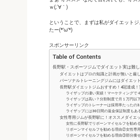
ｗ(;´∀｀)
ということで、まずは私がダイエットジ
たー(*’ω’*)
スポンサーリンク
Table of Contents
長野駅・スポーツジムでダイエット実は難し
ダイエットはプロの知識と計画が無いと厳
パーソナルトレーニングジムにはダイエッ
長野駅ダイエットジムおすすめ！4冠達成！
ライザップの凄い実績！マーケティングで
ライザップは高い？分割制度で月１万円以
ライザップのトレーナーは採用率たったの3.
ライザップには30日間の返金保証制度もあ
女性専用ジムが長野駅に！オススメダイエ
女性に長野駅でリボーンマイセルフを勧め
リボーンマイセルフを勧める理由②女性専
リボーンマイセルフを勧める理由③部分痩