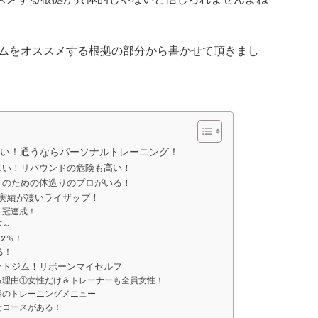
ムをオススメする根拠の部分から書かせて頂きまし
い！通うならパーソナルトレーニング！
しい！リバウンドの危険も高い！
トのための体造りのプロがいる！
実績が凄いライザップ！
４冠達成！
下～
2％！
る！
ットジム！リボーンマイセルフ
る理由①女性だけ＆トレーナーも全員女性！
用のトレーニングメニュー
せコースがある！