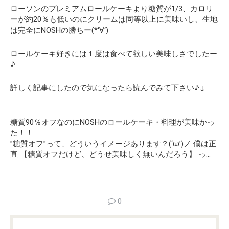
ローソンのプレミアムロールケーキより糖質が1/3、カロリ
ーが約20％も低いのにクリームは同等以上に美味いし、生地
は完全にNOSHの勝ちー(*‘∀‘)
ロールケーキ好きには１度は食べて欲しい美味しさでしたー
♪
詳しく記事にしたので気になったら読んでみて下さい♪↓
糖質90％オフなのにNOSHのロールケーキ・料理が美味かっ
た！！
”糖質オフ”って、どういうイメージあります？(‘ω’)ノ 僕は正
直 【糖質オフだけど、どうせ美味しく無いんだろう】 っ…
0