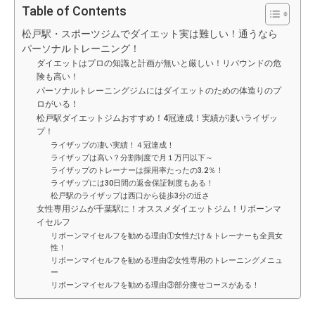
Table of Contents
松戸駅・スポーツジムでダイエット実は難しい！通うなら
パーソナルトレーニング！
ダイエットはプロの知識と計画が無いと厳しい！リバウンドの危
険も高い！
パーソナルトレーニングジムにはダイエットのための体造りのプ
ロがいる！
松戸駅ダイエットジムおすすめ！4冠達成！実績が凄いライザッ
プ！
ライザップの凄い実績！４冠達成！
ライザップは高い？分割制度で月１万円以下～
ライザップのトレーナーは採用率たったの3.2％！
ライザップには30日間の返金保証制度もある！
松戸駅のライザップは西口から徒歩3分の近さ
女性専用ジムが千葉駅に！オススメダイエットジム！リボーンマ
イセルフ
リボーンマイセルフを勧める理由①女性だけ＆トレーナーも全員女
性！
リボーンマイセルフを勧める理由②女性専用のトレーニングメニュ
ー
リボーンマイセルフを勧める理由③部分痩せコースがある！