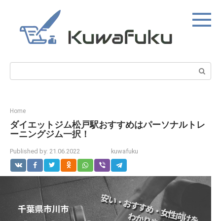
Skip
to
content
Search:
Home
ダイエットジム松戸駅おすすめはパーソナルトレ
ーニングジム一択！
Published by:
21.06.2022
kuwafuku