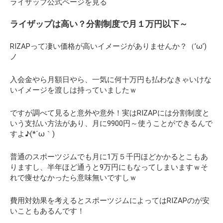
ライザップ公式ページを見る
ライザップは高い？分割制度で月１万円以下～
RIZAPって凄い価格が高いイメージがありませんか？（’ω’)
ノ
入会金やら月額日やら、一気に何十万円も払わなきゃいけな
いイメージを渡しは持っていましたｗ
ですが調べて見ると意外や意外！実はRIZAPには分割制度と
いう支払い方法があり、月に9900円～使うことができるんで
すよ♪(*´ω｀)
普通のスポーツジムでも月に1万５千円ほどかかるとこもあ
りますし、半年ほど通うと9万円にもなってしまいますｗそ
れで痩せなかったら意味無いですしｗ
費用対効果を考えるとスポーツジムによってはRIZAPのが安
いこともあるんです！