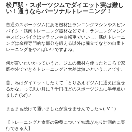
松戸駅・スポーツジムでダイエット実は難し
い！通うならパーソナルトレーニング！
普通のスポーツジムにある機材はランニングマシンやスピン
バイク・筋肉トレーニング器材などです。ランニングマシン
やスピンバイクはマラソンや自転車でいいし、筋肉トレーニ
ングは余程専門的な部分を鍛える以外は腕立てなどの自重ト
レーニングをやればいいですよね。
何が言いたいかっていうと、ジムの機材を使ったところで
家
庭や外でできるトレーニングと大差は無い
ということです。
昔、私はダイエットしたくて
「とりあえずジムに通えば痩せ
るかな」
って思い月に７千円ほどのスポーツジムに半年通い
ました(‘ω’)ノ
まぁまぁ続けて通いましたが痩せませんでしたｗ(;´∀｀)
【トレーニングと食事の栄養について知識があり計画的に実
行できる人】