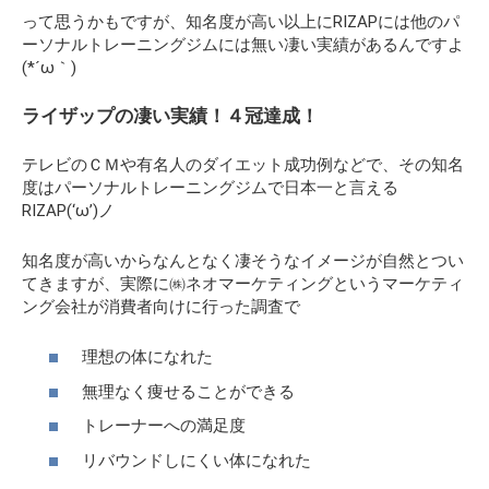
って思うかもですが、知名度が高い以上にRIZAPには他のパ
ーソナルトレーニングジムには無い
凄い実績
があるんですよ
(*´ω｀)
ライザップの凄い実績！４冠達成！
テレビのＣＭや有名人のダイエット成功例などで、その知名
度はパーソナルトレーニングジムで日本一と言える
RIZAP(‘ω’)ノ
知名度が高いからなんとなく凄そうなイメージが自然とつい
てきますが、実際に㈱ネオマーケティングというマーケティ
ング会社が消費者向けに行った調査で
理想の体になれた
無理なく痩せることができる
トレーナーへの満足度
リバウンドしにくい体になれた