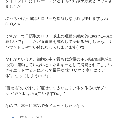
ダイエットにはトレーニングと栄養の知識が必要と上で書き
ましたが・・・
ぶっちゃけ人間はカロリーを摂取しなければ痩せますよね
(‘ω’)ノｗ
ですが、毎日摂取カロリー以上の運動を継続的に続けるのは
難しいですし、ただ食事量を減らして痩せるだけじゃぁ、
リ
バウンドしやすい体
になってしまいます( ;∀;)
なぜかというと、細胞の中で最も代謝量の多い筋肉細胞が真
っ先に運動していないとエネルギーとして消費されてしまい
ダイエットする人にとって最悪な”太りやすく痩せにくい
体”になってしまうのです。
”痩せる”のではなく
”痩せつつ太りにくい体を作るのがダイエ
ット”
だと私は考えています(‘ω’)ノ
なので、本当に本気でダイエットしたいなら
筋肉をつける