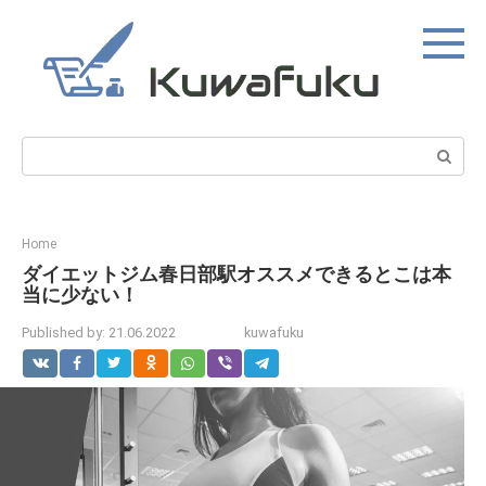
Skip
to
content
Search:
Home
ダイエットジム春日部駅オススメできるとこは本
当に少ない！
Published by:
21.06.2022
kuwafuku