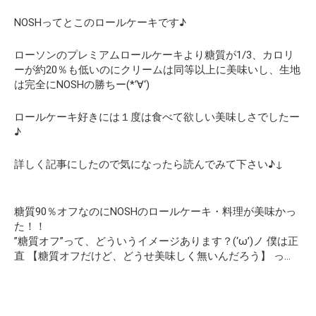
NOSHってとこのロールケーキです♪
ローソンのプレミアムロールケーキより糖質が1/3、カロリ
ーが約20％も低いのにクリームは同等以上に美味いし、生地
は完全にNOSHの勝ちー(*‘∀‘)
ロールケーキ好きには１度は食べて欲しい美味しさでしたー
♪
詳しく記事にしたので気になったら読んでみて下さい♪↓
糖質90％オフなのにNOSHのロールケーキ・料理が美味かっ
た！！
”糖質オフ”って、どういうイメージあります？(‘ω’)ノ 僕は正
直 【糖質オフだけど、どうせ美味しく無いんだろう】 っ…