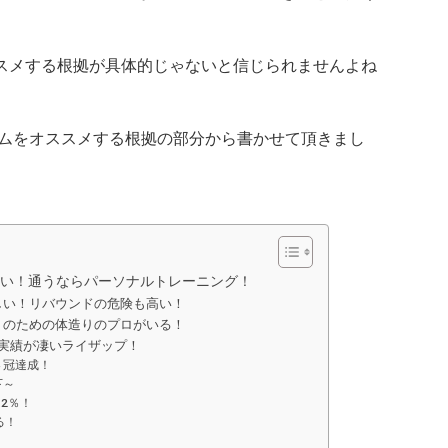
ススメする根拠が具体的じゃないと信じられませんよね
ムをオススメする根拠の部分から書かせて頂きまし
い！通うならパーソナルトレーニング！
しい！リバウンドの危険も高い！
トのための体造りのプロがいる！
実績が凄いライザップ！
４冠達成！
下～
2％！
る！