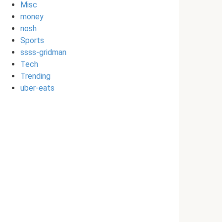
Misc
money
nosh
Sports
ssss-gridman
Tech
Trending
uber-eats