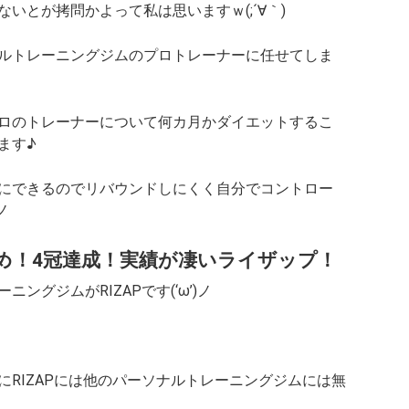
いとが拷問かよって私は思いますｗ(;´∀｀)
ルトレーニングジムのプロトレーナーに任せてしま
ロのトレーナーについて何カ月かダイエットするこ
ます♪
にできるのでリバウンドしにくく自分でコントロー
ノ
め！4冠達成！実績が凄いライザップ！
グジムがRIZAPです(‘ω’)ノ
RIZAPには他のパーソナルトレーニングジムには無