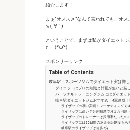
紹介します！
まぁ”オススメ”なんて言われても、オ
ｗ(;´∀｀)
ということで、まずは私がダイエットジ
たー(*’ω’*)
スポンサーリンク
Table of Contents
岐阜駅・スポーツジムでダイエット実は難し
ダイエットはプロの知識と計画が無いと厳
パーソナルトレーニングジムにはダイエッ
岐阜駅ダイエットジムおすすめ！4冠達成！
ライザップの凄い実績！マーケティングで
ライザップは高い？分割制度で月１万円以
ライザップのトレーナーは採用率たったの3.
ライザップには30日間の返金保証制度もあ
岐阜駅のライザップは徒歩7分