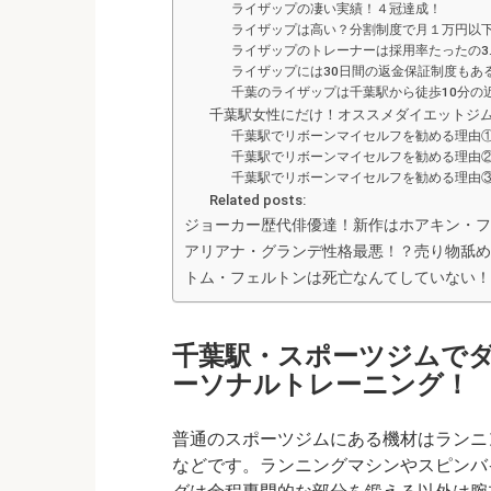
ライザップの凄い実績！４冠達成！
ライザップは高い？分割制度で月１万円以
ライザップのトレーナーは採用率たったの3.
ライザップには30日間の返金保証制度もあ
千葉のライザップは千葉駅から徒歩10分の
千葉駅女性にだけ！オススメダイエットジ
千葉駅でリボーンマイセルフを勧める理由
千葉駅でリボーンマイセルフを勧める理由
千葉駅でリボーンマイセルフを勧める理由
Related posts:
ジョーカー歴代俳優達！新作はホアキン・フ
アリアナ・グランデ性格最悪！？売り物舐め
トム・フェルトンは死亡なんてしていない！
千葉駅・スポーツジムで
ーソナルトレーニング！
普通のスポーツジムにある機材はランニ
などです。ランニングマシンやスピンバ