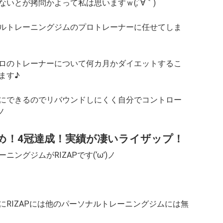
いとが拷問かよって私は思いますｗ(;´∀｀)
ルトレーニングジムのプロトレーナーに任せてしま
ロのトレーナーについて何カ月かダイエットするこ
ます♪
にできるのでリバウンドしにくく自分でコントロー
ノ
め！4冠達成！実績が凄いライザップ！
グジムがRIZAPです(‘ω’)ノ
RIZAPには他のパーソナルトレーニングジムには無