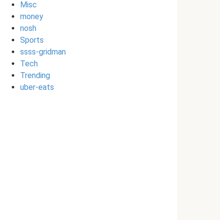
Misc
money
nosh
Sports
ssss-gridman
Tech
Trending
uber-eats