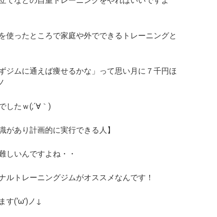
立てなどの自重トレーニングをやればいいですよ
を使ったところで
家庭や外でできるトレーニングと
ずジムに通えば痩せるかな」
って思い月に７千円ほ
ノ
たｗ(;´∀｀)
識があり計画的に実行できる人】
難しいんですよね・・
ナルトレーニングジムがオススメなんです！
(‘ω’)ノ↓