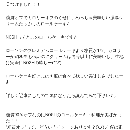
見つけました！！
糖質オフでカロリーオフのくせに、めっちゃ美味しい濃厚ク
リームたっぷりのロールケーキ♪
NOSHってとこのロールケーキです♪
ローソンのプレミアムロールケーキより糖質が1/3、カロリ
ーが約20％も低いのにクリームは同等以上に美味いし、生地
は完全にNOSHの勝ちー(*‘∀‘)
ロールケーキ好きには１度は食べて欲しい美味しさでしたー
♪
詳しく記事にしたので気になったら読んでみて下さい♪↓
糖質90％オフなのにNOSHのロールケーキ・料理が美味かっ
た！！
”糖質オフ”って、どういうイメージあります？(‘ω’)ノ 僕は正