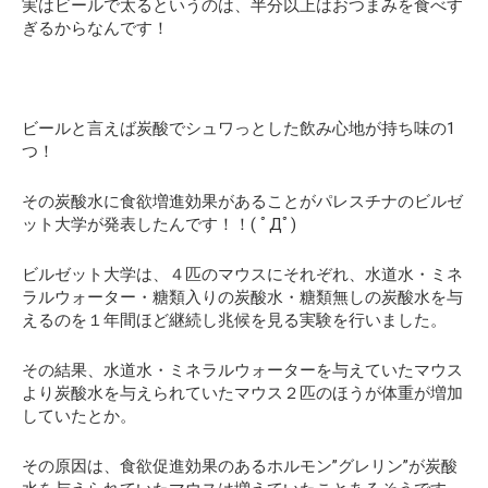
実はビールで太るというのは、半分以上はおつまみを食べす
ぎるからなんです！
ビールと言えば炭酸でシュワっとした飲み心地が持ち味の1
つ！
その炭酸水に食欲増進効果があることがパレスチナのビルゼ
ット大学が発表したんです！！( ﾟДﾟ)
ビルゼット大学は、４匹のマウスにそれぞれ、水道水・ミネ
ラルウォーター・糖類入りの炭酸水・糖類無しの炭酸水を与
えるのを１年間ほど継続し兆候を見る実験を行いました。
その結果、水道水・ミネラルウォーターを与えていたマウス
より炭酸水を与えられていたマウス２匹のほうが体重が増加
していたとか。
その原因は、食欲促進効果のあるホルモン”グレリン”が炭酸