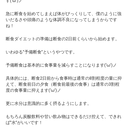
す(‘ω’)ノ
急に断食を始めてしまえば体がびっくりして、僕のように強
いだるさや頭痛のような体調不良になってしまうからです
ね！
断食ダイエットの準備は断食の2日前くらいから始めます。
いわゆる”予備断食”というやつです。
予備断食は基本的に食事量を減らすことになります(‘ω’)ノ
具体的には、断食2日前から食事時は通常の8割程度の量に抑
えて、断食前日の夕食（断食前最後の食事）は通常の3割程
度の食事量に抑えます(‘ω’)ノ
更に水分は意識的に多く摂るようにします。
もちろん炭酸飲料や甘い飲み物はできるだけ控えて、できれ
ば”水”がいいです！