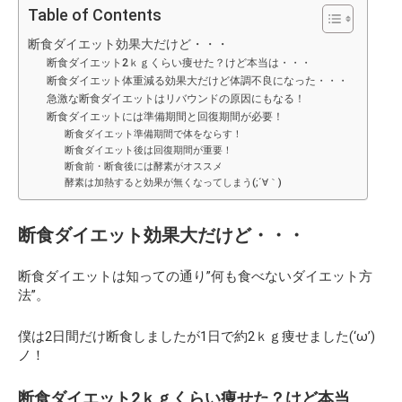
Table of Contents
断食ダイエット効果大だけど・・・
断食ダイエット2ｋｇくらい痩せた？けど本当は・・・
断食ダイエット体重減る効果大だけど体調不良になった・・・
急激な断食ダイエットはリバウンドの原因にもなる！
断食ダイエットには準備期間と回復期間が必要！
断食ダイエット準備期間で体をならす！
断食ダイエット後は回復期間が重要！
断食前・断食後には酵素がオススメ
酵素は加熱すると効果が無くなってしまう(;´∀｀)
断食ダイエット効果大だけど・・・
断食ダイエットは知っての通り”何も食べないダイエット方
法”。
僕は2日間だけ断食しましたが1日で約2ｋｇ痩せました(‘ω’)
ノ！
断食ダイエット2ｋｇくらい痩せた？けど本当