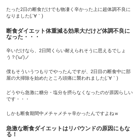
たった2日の断食だけでも物凄く辛かった上に超体調不良に
なりました(;´∀｀)
断食ダイエット体重減る効果大だけど体調不良に
なった・・・
辛いだけなら、2日間くらい耐えられそうに思えるでしょ
う？(‘ω’)ノ
僕もそういうつもりでやったんですが、2日目の断食中に部
屋の大掃除を始めたところ
頭痛
に襲われました(;´∀｀)
どうやら
急激に糖分・塩分
を摂らなくなったのが原因らしい
です・・・
しかも断食期間中メチャメチャ辛かったんですよねｗ
急激な断食ダイエットはリバウンドの原因にもな
る！