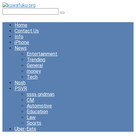
Skip
to
Search:
content
Home
Contact Us
Info
iPhone
News
Entertainment
Trending
General
money
Tech
Nosh
PSVR
ssss gridman
CM
Automotive
Education
Law
Sports
Uber-Eats