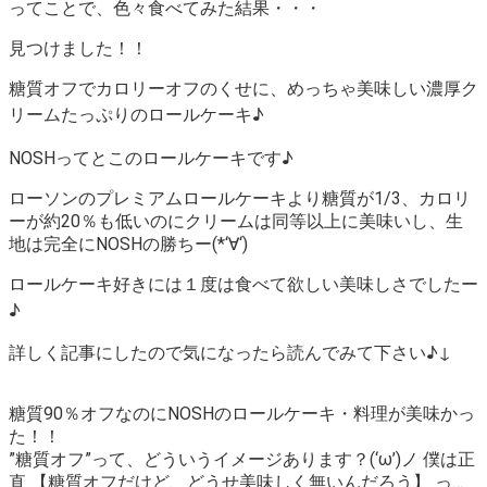
ってことで、色々食べてみた結果・・・
見つけました！！
糖質オフでカロリーオフのくせに、めっちゃ美味しい濃厚ク
リームたっぷりのロールケーキ♪
NOSHってとこのロールケーキです♪
ローソンのプレミアムロールケーキより糖質が1/3、カロリ
ーが約20％も低いのにクリームは同等以上に美味いし、生
地は完全にNOSHの勝ちー(*‘∀‘)
ロールケーキ好きには１度は食べて欲しい美味しさでしたー
♪
詳しく記事にしたので気になったら読んでみて下さい♪↓
糖質90％オフなのにNOSHのロールケーキ・料理が美味かっ
た！！
”糖質オフ”って、どういうイメージあります？(‘ω’)ノ 僕は正
直 【糖質オフだけど、どうせ美味しく無いんだろう】 っ…