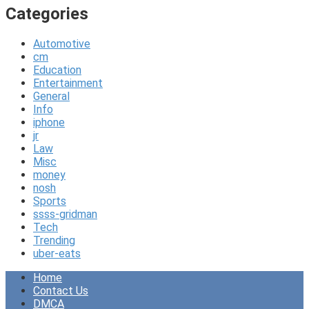
Categories
Automotive
cm
Education
Entertainment
General
Info
iphone
jr
Law
Misc
money
nosh
Sports
ssss-gridman
Tech
Trending
uber-eats
Home
Contact Us
DMCA