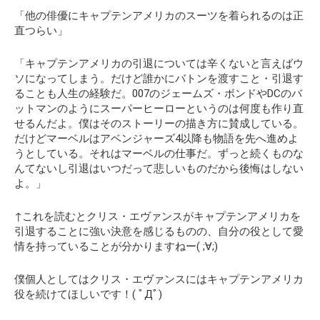
「他の俳優にキャプテンアメリカのスーツを着られるのは正
直つらい」
「キャプテンアメリカの引退については辛くないと言えばウ
ソになってしまう。だけど誰かにバトンを渡すこと・引退す
ることも人生の経験だ。007のジェームズ・ボンドやDCのバ
ットマンのようにスーパーヒーローというのは何度も作り直
せるんだよ。僕はそのストーリーの描き方に賛成している。
だけどマーベルはアベンジャーズ4以降も物語を先へ進めよ
うとしている。それはマーベルの仕事だ。ずっと続くものな
んてないし引退はいつだって悲しいものだから後悔はしない
よ。」
↑これを読むとクリス・エヴァンスがキャプテンアメリカを
引退することに強い決意を感じるものの、自分の役として愛
情を持っていることが分かりますねー( ;∀;)
僕個人としてはクリス・エヴァンスにはキャプテンアメリカ
役を続けてほしいです！( ﾟДﾟ)