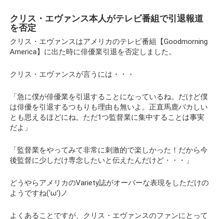
クリス・エヴァンス本人がテレビ番組で引退報道
を否定
クリス・エヴァンスはアメリカのテレビ番組【Goodmorning
America】に出た時に俳優業引退を否定しました。
クリス・エヴァンスが言うには・・・
「急に僕が俳優業を引退することになっているね。だけど僕
は俳優を引退するつもりも理由も無いよ。正直馬鹿バカしい
とも思えるほどにね。ただ1つ監督業に集中することは事実
だよ」
「監督業をやってみて非常に刺激的で楽しかった！だから今
後監督に少しだけ専念したいと伝えたんだけど・・・」
どうやらアメリカのVariety誌がオーバーな表現をしただけの
ようですね(‘ω’)ノ
よくあることですが、クリス・エヴァンスのファンにとって