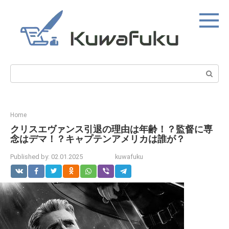
Skip
to
content
Search:
Home
クリスエヴァンス引退の理由は年齢！？監督に専
念はデマ！？キャプテンアメリカは誰が？
Published by:
02.01.2025
kuwafuku