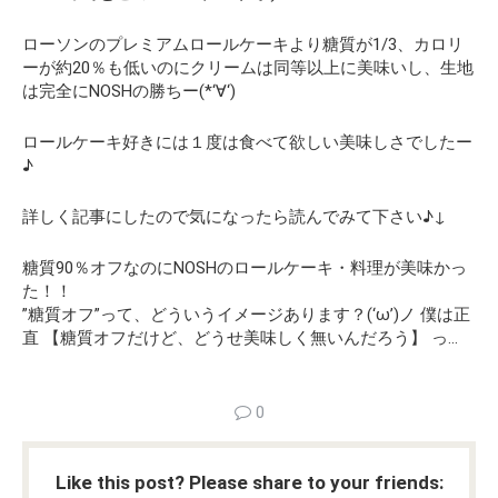
ローソンのプレミアムロールケーキより糖質が1/3、カロリ
ーが約20％も低いのにクリームは同等以上に美味いし、生地
は完全にNOSHの勝ちー(*‘∀‘)
ロールケーキ好きには１度は食べて欲しい美味しさでしたー
♪
詳しく記事にしたので気になったら読んでみて下さい♪↓
糖質90％オフなのにNOSHのロールケーキ・料理が美味かっ
た！！
”糖質オフ”って、どういうイメージあります？(‘ω’)ノ 僕は正
直 【糖質オフだけど、どうせ美味しく無いんだろう】 っ…
0
Like this post? Please share to your friends: