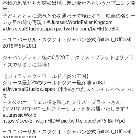
本物の恐竜たちが突如出現し襲い掛かるというハプニング発
生、
子どもとともに恐竜と心を通わせて静止する、映画の名シー
ンが目の前で再現！#JurassicWorldFallenKingdom
#UniversalStudiosJapan pic.twitter.com/baHKRacBh0
— ユニバーサル・スタジオ・ジャパン公式 (@USJ_Official)
2018年6月28日
ジャパンプレミア後の6月28日、クリス・プラットはサプラ
イズでＵＳＪに登場↑
【ジュラシック・ワールド／炎の王国】
シリーズ最新作のワールドツアー最終地 #USJ
#UniversalStudiosJapan で開催されたスペシャルイベントに
て
主人公のオーウェン役を演じたクリス・プラットさん
@prattprattpratt セルフィーショットをお届いたします！
#JurassicWorld
https://t.co/zTwUjmHIDW pic.twitter.com/wP6IBaRYpd
— ユニバーサル・スタジオ・ジャパン公式 (@USJ_Official)