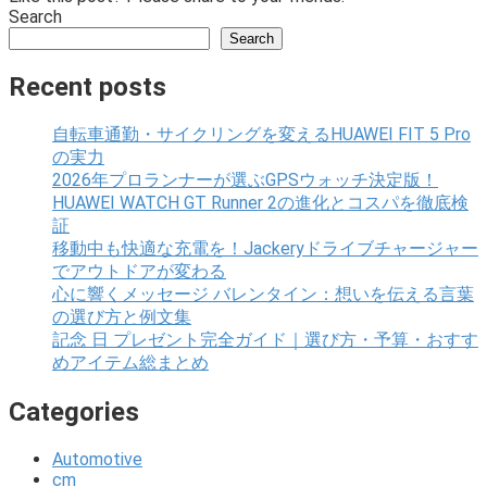
Search
Search
Recent posts
自転車通勤・サイクリングを変えるHUAWEI FIT 5 Pro
の実力
2026年プロランナーが選ぶGPSウォッチ決定版！
HUAWEI WATCH GT Runner 2の進化とコスパを徹底検
証
移動中も快適な充電を！Jackeryドライブチャージャー
でアウトドアが変わる
心に響くメッセージ バレンタイン：想いを伝える言葉
の選び方と例文集
記念 日 プレゼント完全ガイド｜選び方・予算・おすす
めアイテム総まとめ
Categories
Automotive
cm