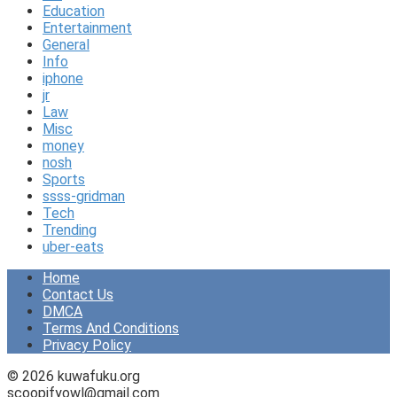
Education
Entertainment
General
Info
iphone
jr
Law
Misc
money
nosh
Sports
ssss-gridman
Tech
Trending
uber-eats
Home
Contact Us
DMCA
Terms And Conditions
Privacy Policy
© 2026 kuwafuku.org
scoopifyowl@gmail.com