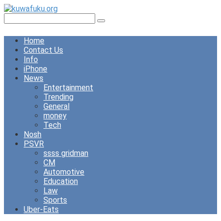
Skip
to
Search:
content
Home
Contact Us
Info
iPhone
News
Entertainment
Trending
General
money
Tech
Nosh
PSVR
ssss gridman
CM
Automotive
Education
Law
Sports
Uber-Eats