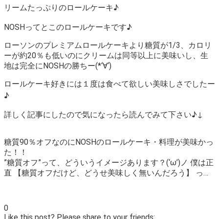
リームたっぷりのロールケーキ♪
NOSHってとこのロールケーキです♪
ローソンのプレミアムロールケーキより糖質が1/3、カロリ
ーが約20％も低いのにクリームは同等以上に美味いし、生
地は完全にNOSHの勝ちー(*‘∀‘)
ロールケーキ好きには１度は食べて欲しい美味しさでしたー
♪
詳しく記事にしたので気になったら読んでみて下さい♪↓
糖質90％オフなのにNOSHのロールケーキ・料理が美味かっ
た！！
”糖質オフ”って、どういうイメージあります？(‘ω’)ノ 僕は正
直 【糖質オフだけど、どうせ美味しく無いんだろう】 っ…
0
Like this post? Please share to your friends: