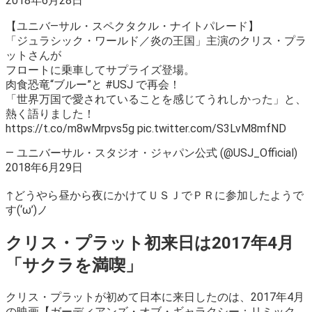
2018年6月28日
【ユニバ―サル・スペクタクル・ナイトパレード】
「ジュラシック・ワールド／炎の王国」主演のクリス・プラ
ットさんが
フロートに乗車してサプライズ登場。
肉食恐竜“ブルー”と #USJ で再会！
「世界万国で愛されていることを感じてうれしかった」と、
熱く語りました！
https://t.co/m8wMrpvs5g pic.twitter.com/S3LvM8mfND
— ユニバーサル・スタジオ・ジャパン公式 (@USJ_Official)
2018年6月29日
↑どうやら昼から夜にかけてＵＳＪでＰＲに参加したようで
す(‘ω’)ノ
クリス・プラット初来日は2017年4月
「サクラを満喫」
クリス・プラットが初めて日本に来日したのは、2017年4月
の映画【ガーディアンズ・オブ・ギャラクシー：リミック