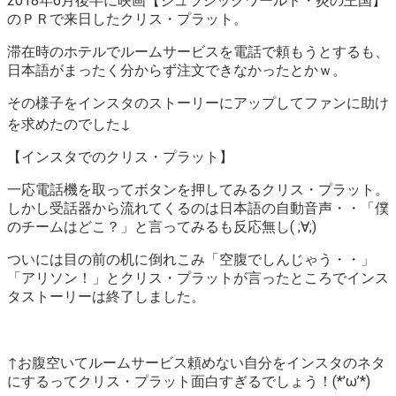
2018年6月後半に映画【ジュラシックワールド・炎の王国】
のＰＲで来日したクリス・プラット。
滞在時のホテルでルームサービスを電話で頼もうとするも、
日本語がまったく分からず注文できなかったとかｗ。
その様子をインスタのストーリーにアップしてファンに助け
を求めたのでした↓
【インスタでのクリス・プラット】
一応電話機を取ってボタンを押してみるクリス・プラット。
しかし受話器から流れてくるのは日本語の自動音声・・「僕
のチームはどこ？」と言ってみるも反応無し( ;∀;)
ついには目の前の机に倒れこみ「空腹でしんじゃう・・」
「アリソン！」とクリス・プラットが言ったところでインス
タストーリーは終了しました。
↑お腹空いてルームサービス頼めない自分をインスタのネタ
にするってクリス・プラット面白すぎるでしょう！(*’ω’*)