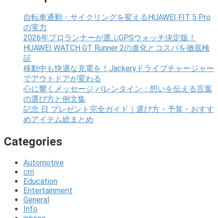
自転車通勤・サイクリングを変えるHUAWEI FIT 5 Pro
の実力
2026年プロランナーが選ぶGPSウォッチ決定版！
HUAWEI WATCH GT Runner 2の進化とコスパを徹底検
証
移動中も快適な充電を！Jackeryドライブチャージャー
でアウトドアが変わる
心に響くメッセージ バレンタイン：想いを伝える言葉
の選び方と例文集
記念 日 プレゼント完全ガイド｜選び方・予算・おすす
めアイテム総まとめ
Categories
Automotive
cm
Education
Entertainment
General
Info