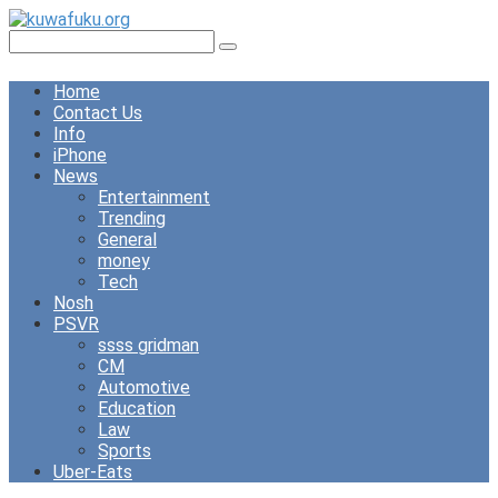
Skip
to
Search:
content
Home
Contact Us
Info
iPhone
News
Entertainment
Trending
General
money
Tech
Nosh
PSVR
ssss gridman
CM
Automotive
Education
Law
Sports
Uber-Eats