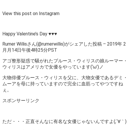
View this post on Instagram
Happy Valentine’s Day ♥️♥️♥️
Rumer Willisさん(@rumerwillis)がシェアした投稿 – 2019年 2
月月14日午後4時25分PST
アゴ整形疑惑で騒がれたブルース・ウィリスの娘ルーマー・
ウィリスはアメリカで女優をやっています(‘ω’)ノ
大物俳優ブルース・ウィリスを父に、大物女優であるデミ・
ムーアを母に持っていますので完全に血筋ってやつですね
ぇ。
スポンサーリンク
ただ・・・正直そんなに有名な女優じゃないんですよ(;´∀｀)