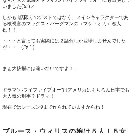
なんと大人気海外ドラマのハワイファイブオーにも出演して
いました(‘ω’)ノ
しかも1話限りのゲストではなく、メインキャラクターであ
る検視官のマックス・バーグマンの（マシ・オカ）恋人
役！！
・・・と言っても実際には２話分しか登場しませんでした
が・・・(;´∀｀)
まぁ大抜擢には違いないですよ！！
ドラマ”ハワイファイブオー”はアメリカはもちろん日本でも
大人気の刑事？ドラマ！
現在ではシーズン9まで作られていますからね！
ブルース・ウィリスの娘は５人！５女