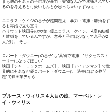
まぁ他の有名人の子供達が暴力・薬物なんかで逮捕されてい
るのを考えると可愛いもんとか思っちゃいますねぇ・・
ニコラス・ケイジの息子が超問題児！暴力・逮捕・離婚をす
るも再婚で立ち直り
ハリウッド映画界の大物俳優ニコラス・ケイジ。 4度も結婚
と離婚をしているんですが、意外と子供は少なくて息子が2
人だけ。 そし…
ロバート・ダウニーjrの息子”も”薬物で逮捕！”サクセススト
ーリーになってほしい”
映画【シャーロックホームズ】、映画【アイアンマン】で世
界的に有名な俳優ロバート・ダウニーjr。 過去には”薬物問
題”で映画業界から…
ブルース・ウィリス４人目の娘。マーベル・レ
イ・ウィリス