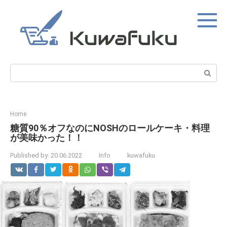
Skip
to
content
Search:
Home
糖質90％オフなのにNOSHのロールケーキ・料理
が美味かった！！
Published by:
20.06.2022
Info
kuwafuku