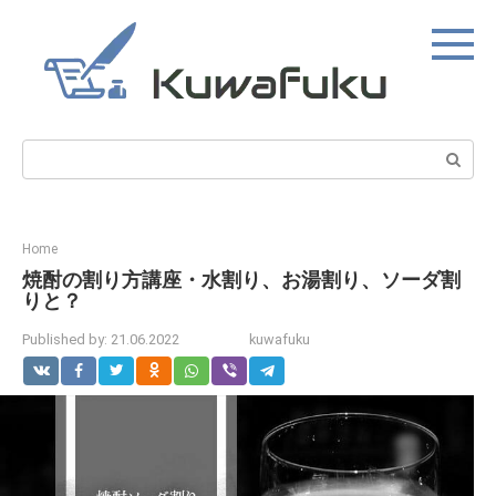
Skip
to
content
Search:
Home
焼酎の割り方講座・水割り、お湯割り、ソーダ割
りと？
Published by:
21.06.2022
kuwafuku