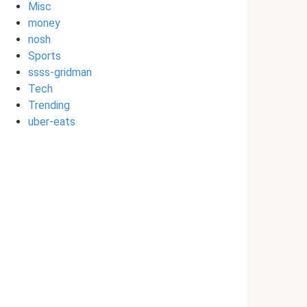
Misc
money
nosh
Sports
ssss-gridman
Tech
Trending
uber-eats