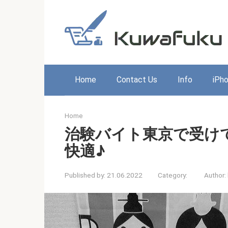
Skip
to
content
Home
Contact Us
Info
iPh
Home
治験バイト東京で受け
快適♪
Published by:
21.06.2022
Category:
Author: