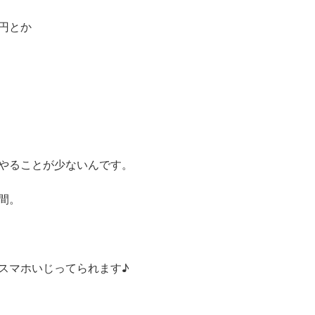
円とか
やることが少ないんです。
間。
スマホいじってられます♪