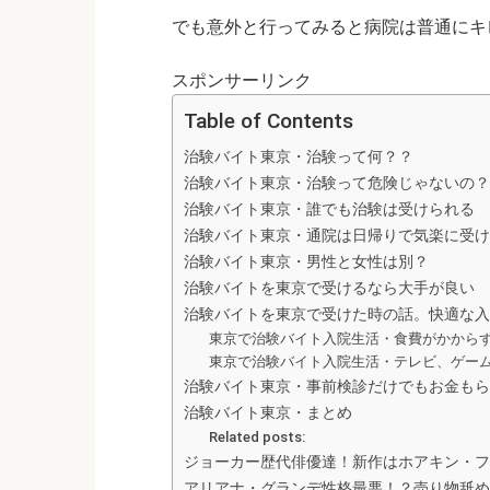
でも意外と行ってみると病院は普通にキ
スポンサーリンク
Table of Contents
治験バイト東京・治験って何？？
治験バイト東京・治験って危険じゃないの？
治験バイト東京・誰でも治験は受けられる
治験バイト東京・通院は日帰りで気楽に受け
治験バイト東京・男性と女性は別？
治験バイトを東京で受けるなら大手が良い
治験バイトを東京で受けた時の話。快適な入
東京で治験バイト入院生活・食費がかから
東京で治験バイト入院生活・テレビ、ゲー
治験バイト東京・事前検診だけでもお金もら
治験バイト東京・まとめ
Related posts:
ジョーカー歴代俳優達！新作はホアキン・フ
アリアナ・グランデ性格最悪！？売り物舐め