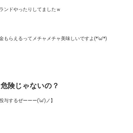
ランドやったりしてましたｗ
らえるってメチャメチャ美味しいですよ(*’ω’*)
て危険じゃないの？
するぜーーー(‘ω’)ノ】