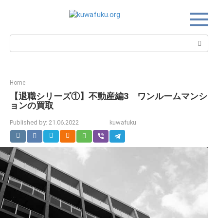
Skip
to
content
Search:
Home
【退職シリーズ①】不動産編3 ワンルームマンシ
ョンの買取
Published by:
21.06.2022
kuwafuku