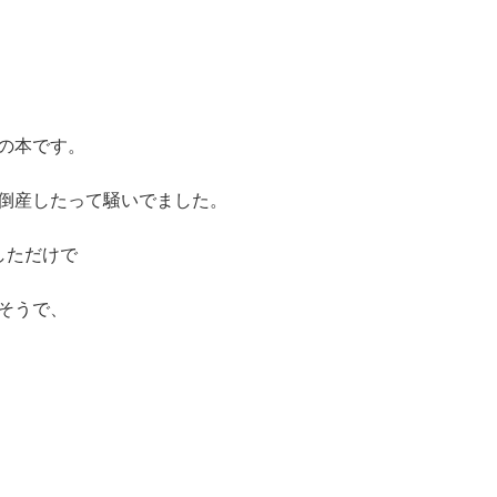
の本です。
倒産したって騒いでました。
しただけで
そうで、