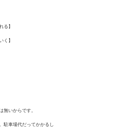
れる】
いく】
は無いからです。
。駐車場代だってかかるし