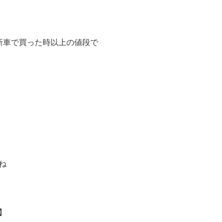
新車で買った時以上の値段で
ね
】