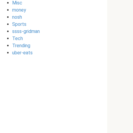
Misc
money
nosh
Sports
ssss-gridman
Tech
Trending
uber-eats