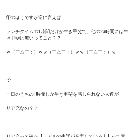
①のほうですが逆に言えば
ランチタイムの1時間だけが生き甲斐で、他の23時間には生
き甲斐は無いってこと？？
ｗ（￣△￣；）ｗｗ（￣△￣；）ｗｗ（￣△￣；）ｗ
で
一日のうちの1時間しか生き甲斐を感じられない人達が
リア充なの？？
リア充って確か
【リアルの生活が充実している人】
って意