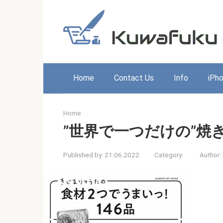
Skip
to
content
Home
Contact Us
Info
iPh
Home
”世界で一つだけの”焼
Published by:
21.06.2022
Category:
Author: