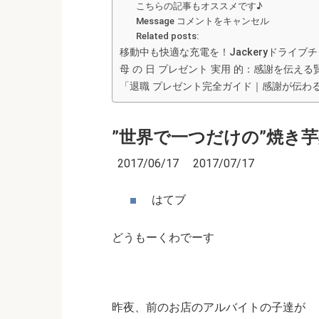
こちらの記事もオススメです♪
Message コメントをキャンセル
Related posts:
移動中も快適な充電を！Jackeryドライ
母 の 日 プレゼント 実用 的：感謝を伝え
「退職 プレゼント完全ガイド｜感謝が伝わ
”世界で一つだけの”焼き
2017/06/17 2017/07/17
はてブ
どうもーくわでーす
昨夜、前のお店のアルバイトの子達が