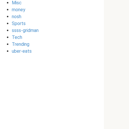
Misc
money
nosh
Sports
ssss-gridman
Tech
Trending
uber-eats