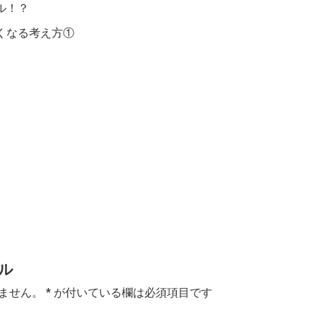
ル！？
くなる考え方①
ル
ません。
*
が付いている欄は必須項目です