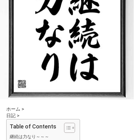
ホーム
>
日記
>
Table of Contents
継続は力なり～～～