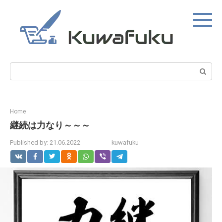
Skip
to
content
Search:
Home
継続は力なり～～～
Published by:
21.06.2022
kuwafuku