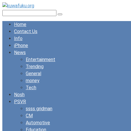
Skip
to
Search:
content
Home
Contact Us
Info
iPhone
News
Entertainment
Trending
General
money
Tech
Nosh
PSVR
ssss gridman
CM
Automotive
Education